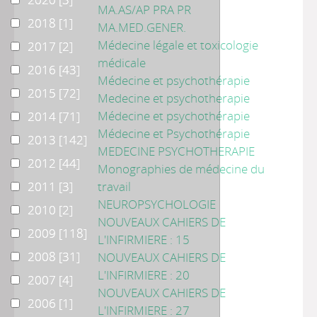
MA.AS/AP PRA PR
2018
2018
[1]
MA.MED.GENER.
Médecine légale et toxicologie
2017
2017
[2]
médicale
2016
2016
[43]
Médecine et psychothérapie
2015
2015
[72]
Medecine et psychotherapie
Médecine et psychothérapie
2014
2014
[71]
Médecine et Psychothérapie
2013
2013
[142]
MEDECINE PSYCHOTHERAPIE
2012
2012
[44]
Monographies de médecine du
2011
2011
[3]
travail
NEUROPSYCHOLOGIE
2010
2010
[2]
NOUVEAUX CAHIERS DE
2009
2009
[118]
L'INFIRMIERE : 15
2008
2008
[31]
NOUVEAUX CAHIERS DE
L'INFIRMIERE : 20
2007
2007
[4]
NOUVEAUX CAHIERS DE
2006
2006
[1]
L'INFIRMIERE : 27