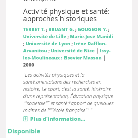
Activité physique et santé:
approches historiques
TERRET T.
;
BRUANT G.
;
GOUGEON Y.
;
Université de Lille
;
Marie-José Manidi
;
Université de Lyon
;
Irène Dafflon-
|
Arvanitou
;
Université de Nice
Issy-
|
les-Moulineaux : Elsevier Masson
2000
"Les activités physiques et la
santé:orientations des recherches en
histoire, Le sport, c'est la santé: itinéraire
d'une représentation, Éducation physique
""sociétale"" et santé:l'apport de quelques
maîtres de l""'école française""."
Plus d'information...
Disponible