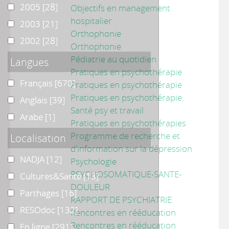
2005
2005
[28]
Objectifs en management
hospitalier
2003
2003
[21]
Orthophonie
2002
2002
[28]
Orthophonie
Pédiatrie au quotidien
Langues
Pratiques en psychothérapie
Français
Français
[670]
Pratiques en psychothérapie
Pratiques en psychothérapie.
Anglais
Anglais
[39]
Santé psy et travail
Arabe
Arabe
[1]
Pratiques en psychothérapies
Programme de recherche et
Localisation
d'information sur la dépression
NADJA
NADJA
[12]
Psychologie
PSYCHOSOMATIQUE-SANTE-
Cultures&Santé
Cultures&Santé
[13]
DOULEUR
Parthages
Parthages
[16]
RAPPORT DE PSYCHIATRIE
RESOdoc
RESOdoc
[132]
Rencontres en rééducation
Rencontres en rééducation
En ligne
En ligne
[291]