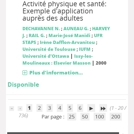
Activité physique et santé:
Exemple d'application
auprès des adultes
DECHAVANNE N.
;
AUNEAU G.
;
HARVEY
J.
;
RAIL G.
;
Marie-José Manidi
;
UFR
STAPS
;
Irène Dafflon-Arvanitou
;
Université de Toulouse
;
IUFM
;
|
Université d’Ottawa
Issy-les-
|
Moulineaux : Elsevier Masson
2000
Plus d'information...
Disponible
1
2
3
4
5
6
(1 - 20 /
736)
Par page :
25
50
100
200