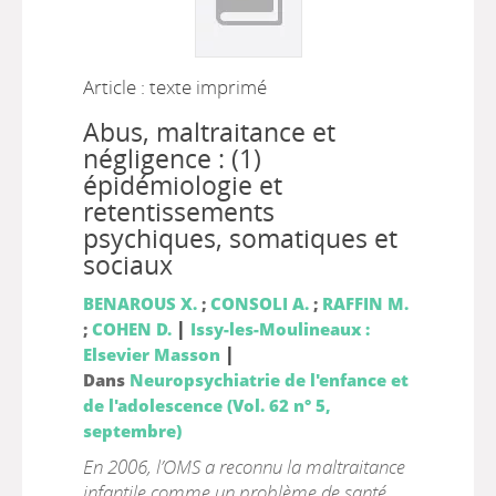
Article : texte imprimé
Abus, maltraitance et
négligence : (1)
épidémiologie et
retentissements
psychiques, somatiques et
sociaux
BENAROUS X.
;
CONSOLI A.
;
RAFFIN M.
|
;
COHEN D.
Issy-les-Moulineaux :
|
Elsevier Masson
Dans
Neuropsychiatrie de l'enfance et
de l'adolescence (Vol. 62 n° 5,
septembre)
En 2006, l’OMS a reconnu la maltraitance
infantile comme un problème de santé