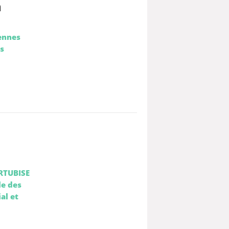
n
ennes
es
RTUBISE
le des
al et