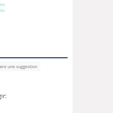
les
les
aire une suggestion
ir: