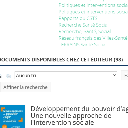
Politiques et interventions socia
Politiques et interventions socia
Rapports du CSTS
Recherche Santé Social
Recherche, Santé, Social
Réseau français des Villes-Santé
TERRAINS Santé Social
DOCUMENTS DISPONIBLES CHEZ CET ÉDITEUR (
98
)
F
Affiner la recherche
Développement du pouvoir d'ag
Une nouvelle approche de
l'intervention sociale