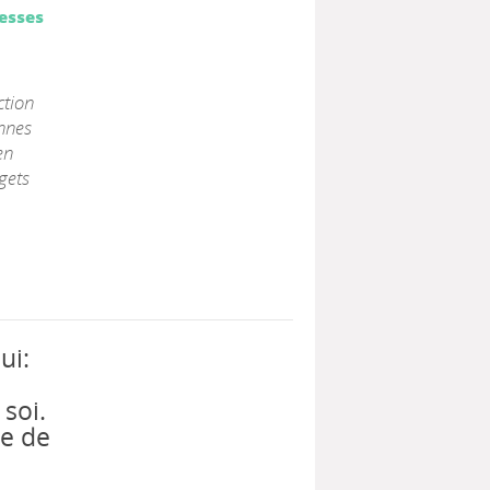
resses
ction
nnes
en
gets
ui:
 soi.
se de