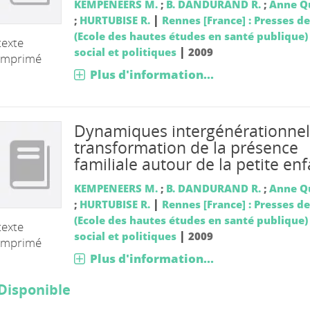
KEMPENEERS M.
;
B. DANDURAND R.
;
Anne Q
|
;
HURTUBISE R.
Rennes [France] : Presses de
(Ecole des hautes études en santé publique)
texte
|
social et politiques
2009
imprimé
Plus d'information...
Dynamiques intergénérationnell
transformation de la présence
familiale autour de la petite en
KEMPENEERS M.
;
B. DANDURAND R.
;
Anne Q
|
;
HURTUBISE R.
Rennes [France] : Presses de
(Ecole des hautes études en santé publique)
texte
|
social et politiques
2009
imprimé
Plus d'information...
Disponible