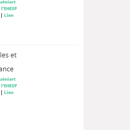
uéniart
 l'EHESP
|
Lien
es et
fance
uéniart
 l'EHESP
|
Lien