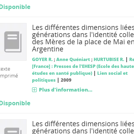
Disponible
Les différentes dimensions liée
générations dans l'identité colle
des Mères de la place de Mai e
Argentine
|
GOYER R.
;
Anne Quéniart
;
HURTUBISE R.
R
[France] : Presses de l'EHESP (Ecole des haut
texte
|
études en santé publique)
Lien social et
imprimé
|
politiques
2009
Plus d'information...
Disponible
Les différentes dimensions liée
générations dans l'identité colle