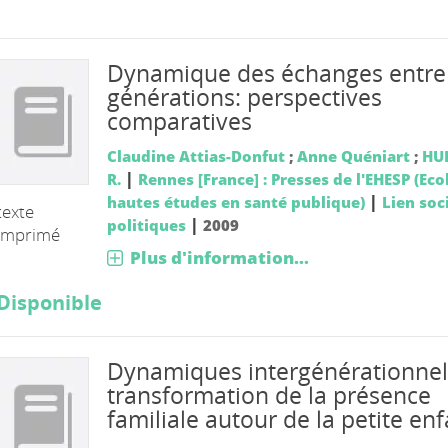
Dynamique des échanges entre
générations: perspectives
comparatives
Claudine Attias-Donfut
;
Anne Quéniart
;
HU
|
R.
Rennes [France] : Presses de l'EHESP (Eco
|
hautes études en santé publique)
Lien soci
texte
|
politiques
2009
imprimé
Plus d'information...
Disponible
Dynamiques intergénérationnell
transformation de la présence
familiale autour de la petite en