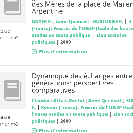
des Mères de la place de Mai e
Argentine
|
GOYER R.
;
Anne Quéniart
;
HURTUBISE R.
R
[France] : Presses de l'EHESP (Ecole des haut
texte
|
études en santé publique)
Lien social et
imprimé
|
politiques
2009
Plus d'information...
Dynamique des échanges entre
générations: perspectives
comparatives
Claudine Attias-Donfut
;
Anne Quéniart
;
HU
|
R.
Rennes [France] : Presses de l'EHESP (Eco
|
hautes études en santé publique)
Lien soci
texte
|
politiques
2009
imprimé
Plus d'information...