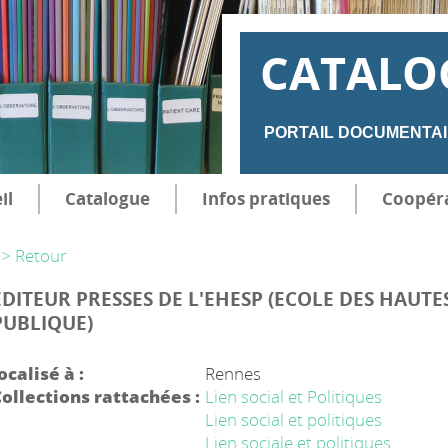
CATALO
PORTAIL DOCUMENTAI
il
Catalogue
Infos pratiques
Coopér
> Retour
ÉDITEUR PRESSES DE L'EHESP (ECOLE DES HAUTE
PUBLIQUE)
ocalisé à :
Rennes
ollections rattachées :
Lien social et Politiques
Lien social et politiques
Lien sociale et politiques