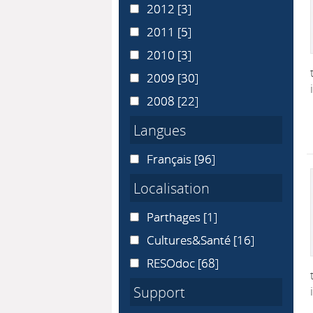
2012
2012
[3]
2011
2011
[5]
2010
2010
[3]
2009
2009
[30]
2008
2008
[22]
Langues
Français
Français
[96]
Localisation
Parthages
Parthages
[1]
Cultures&Santé
Cultures&Santé
[16]
RESOdoc
RESOdoc
[68]
Support