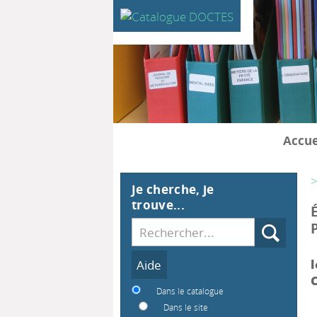
Accue
>
Je cherche, je
trouve...
Recherche
l
C
Dans le catalogue
Dans le site