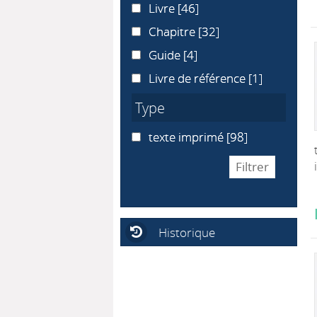
Livre
Livre
[46]
Chapitre
Chapitre
[32]
Guide
Guide
[4]
Livre de référence
Livre de référence
[1]
Type
texte imprimé
texte imprimé
[98]
Historique