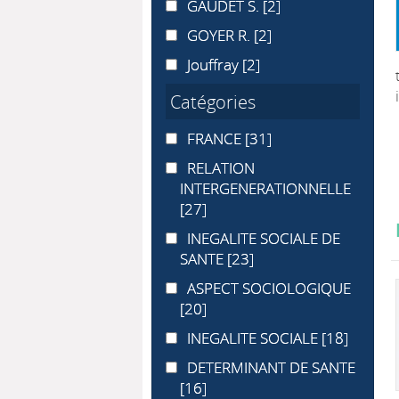
GAUDET S.
GAUDET S.
[2]
GOYER R.
GOYER R.
[2]
Jouffray
Jouffray
[2]
Catégories
FRANCE
FRANCE
[31]
RELATION INTERGENERATIONNEL
RELATION
INTERGENERATIONNELLE
[27]
INEGALITE SOCIALE DE SANTE
INEGALITE SOCIALE DE
SANTE
[23]
ASPECT SOCIOLOGIQUE
ASPECT SOCIOLOGIQUE
[20]
INEGALITE SOCIALE
INEGALITE SOCIALE
[18]
DETERMINANT DE SANTE
DETERMINANT DE SANTE
[16]