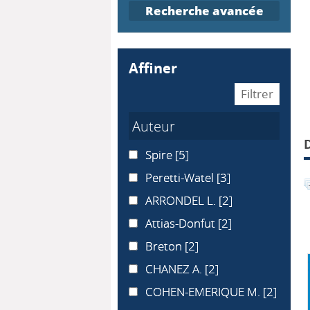
Recherche avancée
affiner
Auteur
Spire
Spire
[5]
Peretti-Watel
Peretti-Watel
[3]
ARRONDEL L.
ARRONDEL L.
[2]
Attias-Donfut
Attias-Donfut
[2]
Breton
Breton
[2]
CHANEZ A.
CHANEZ A.
[2]
COHEN-EMERIQUE M.
COHEN-EMERIQUE M.
[2]