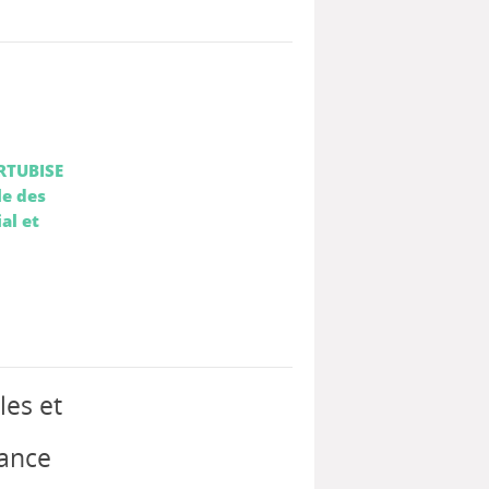
RTUBISE
le des
al et
es et
fance