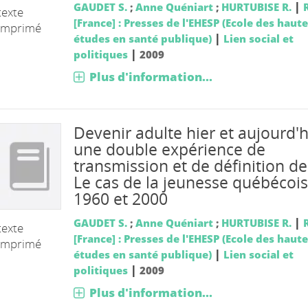
|
GAUDET S.
;
Anne Quéniart
;
HURTUBISE R.
texte
[France] : Presses de l'EHESP (Ecole des haut
imprimé
|
études en santé publique)
Lien social et
|
politiques
2009
Plus d'information...
Devenir adulte hier et aujourd'h
une double expérience de
transmission et de définition de
Le cas de la jeunesse québécoi
1960 et 2000
|
GAUDET S.
;
Anne Quéniart
;
HURTUBISE R.
texte
[France] : Presses de l'EHESP (Ecole des haut
imprimé
|
études en santé publique)
Lien social et
|
politiques
2009
Plus d'information...