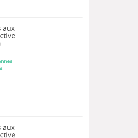
s aux
ctive
n
ennes
es
s aux
ctive