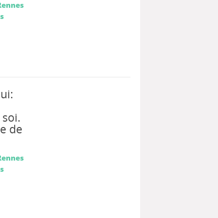
Rennes
es
ui:
 soi.
se de
Rennes
es