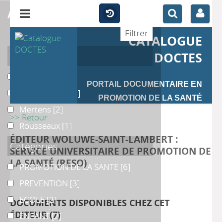
affiner
CATALOGUE
Auteur
DOCTES
Guiheneuf
Guiheneuf
[2]
PORTAIL DOCUMENTAIRE EN
Malengreaux
Malengreaux
[2]
PROMOTION DE LA SANTÉ
Mertens
Mertens
[2]
>> Retour
Rousseaux
Rousseaux
[1]
ÉDITEUR WOLUWE-SAINT-LAMBERT :
Catégories
SERVICE UNIVERSITAIRE DE PROMOTION DE
LA SANTÉ (RESO)
PROMOTION DE LA SANTE
PROMOTION DE LA SANTE
[6]
PREVENTION
PREVENTION
[3]
ECOLE
ECOLE
[2]
DOCUMENTS DISPONIBLES CHEZ CET
ÉDITEUR (
7
)
ENFANT
ENFANT
[2]