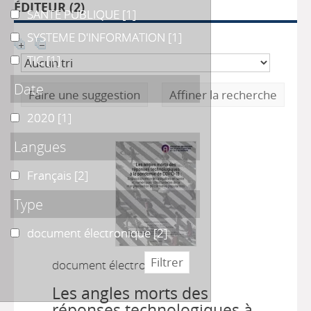
ÉDITEUR (
2
)
SANTE PUBLIQUE
SANTE PUBLIQUE
[1]
SYSTEME D'INFORMATION
SYSTEME D'INFORMATION
[1]
TIC
TIC
[1]
Date
Faire une suggestion
Affiner la recherche
2020
2020
[1]
Langues
Français
Français
[2]
Type
document électronique
document électronique
[2]
document électronique
Les angles morts des
réponses technologiques à