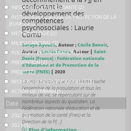
confortant le
INEGALITE SOCIALE DE SANTE
INEGALITE SOCIALE DE SANTE
[2]
développement des
INSTITUTION PUBLIQUE DE PROTECTION DE LA JEUNESS
INSTITUTION PUBLIQUE DE PROTECTION DE LA
compétences
JEUNESSE
[2]
psychosociales : Laurie
METHODOLOGIE
METHODOLOGIE
[2]
Cornu
MILIEU CARCERAL
MILIEU CARCERAL
[2]
Soraya Ayouch
, Auteur ;
Cécile Benoit
,
|
Auteur ;
Laurie Cornu
, Auteur
Saint-
POLITIQUE DE VACCINATION
POLITIQUE DE VACCINATION
[2]
Denis [France] : Fédération nationale
PREVENTION
PREVENTION
[2]
d'Education et de Promotion de la
|
PROJET
PROJET
[2]
santé (FNES)
2020
La crise sanitaire que nous vivons touche
RECHERCHE INTERVENTIONNELLE
RECHERCHE INTERVENTIONNELLE
[2]
l'ensemble de la population et tous les
ACTION DE TERRAIN
ACTION DE TERRAIN
[1]
milieux de vie, se répercutant sur de
nombreux aspects du quotidien. La
Date
Fédération nationale d’éducation et de
promotion de la santé (Fnes) et la
2022
2022
[1]
Direction de la P[...]
2021
2021
[5]
Plus d'information...