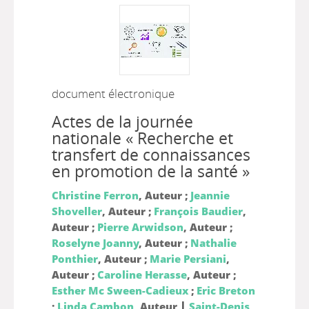
document électronique
Actes de la journée
nationale « Recherche et
transfert de connaissances
en promotion de la santé »
Christine Ferron
, Auteur ;
Jeannie
Shoveller
, Auteur ;
François Baudier
,
Auteur ;
Pierre Arwidson
, Auteur ;
Roselyne Joanny
, Auteur ;
Nathalie
Ponthier
, Auteur ;
Marie Persiani
,
Auteur ;
Caroline Herasse
, Auteur ;
Esther Mc Sween-Cadieux
;
Eric Breton
|
;
Linda Cambon
, Auteur
Saint-Denis