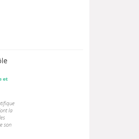
ôle
e et
tifique
ont la
des
re son