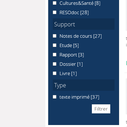
Cultures&Santé
Cultures&Santé
[8]
RESOdoc
RESOdoc
[28]
Support
Notes de cours
Notes de cours
[27]
Etude
Etude
[5]
Rapport
Rapport
[3]
Dossier
Dossier
[1]
Livre
Livre
[1]
Type
texte imprimé
texte imprimé
[37]