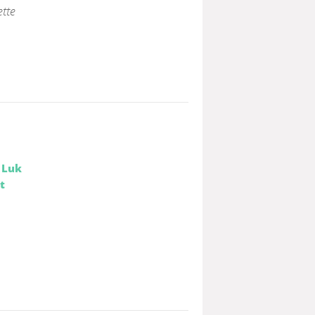
ette
;
Luk
t