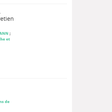
-
retien
MANN
;
che et
ns de