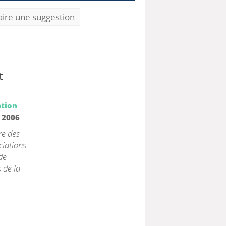
aire une suggestion
t
ation
2006
re des
ciations
de
 de la