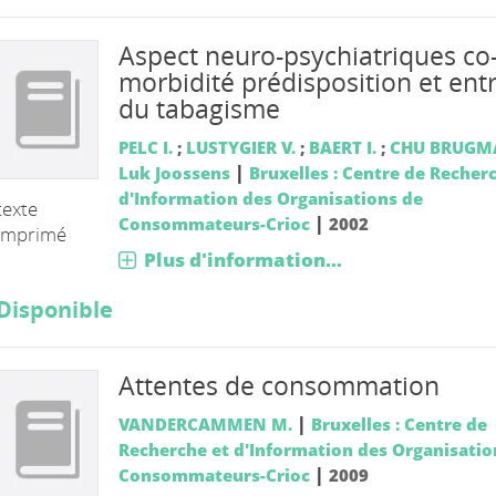
Aspect neuro-psychiatriques co
morbidité prédisposition et ent
du tabagisme
PELC I.
;
LUSTYGIER V.
;
BAERT I.
;
CHU BRUG
|
Luk Joossens
Bruxelles : Centre de Recher
d'Information des Organisations de
texte
|
Consommateurs-Crioc
2002
imprimé
Plus d'information...
Disponible
Attentes de consommation
|
VANDERCAMMEN M.
Bruxelles : Centre de
Recherche et d'Information des Organisatio
|
Consommateurs-Crioc
2009