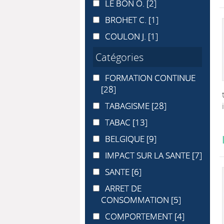
LE BON O.
LE BON O.
[2]
BROHET C.
BROHET C.
[1]
COULON J.
COULON J.
[1]
Catégories
FORMATION CONTINUE
FORMATION CONTINUE
[28]
TABAGISME
TABAGISME
[28]
TABAC
TABAC
[13]
BELGIQUE
BELGIQUE
[9]
IMPACT SUR LA SANTE
IMPACT SUR LA SANTE
[7]
SANTE
SANTE
[6]
ARRET DE CONSOMMATION
ARRET DE
CONSOMMATION
[5]
COMPORTEMENT
COMPORTEMENT
[4]