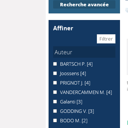
Recherche avancée
affiner
Auteur
BARTSCH P.
BARTSCH P.
[4]
Joossens
Joossens
[4]
PRIGNOT J.
PRIGNOT J.
[4]
VANDERCAMMEN M.
VANDERCAMMEN M.
[4]
Galanti
Galanti
[3]
GODDING V.
GODDING V.
[3]
BODO M.
BODO M.
[2]