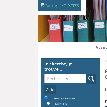
Accue
>
Je cherche, je
trouve...
Recherche
l
Dans le catalogue
Dans le site