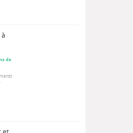
 à
ns de
ements
u
 et