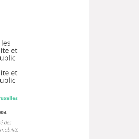
 les
te et
ublic
te et
ublic
ruxelles
004
té des
 mobilité