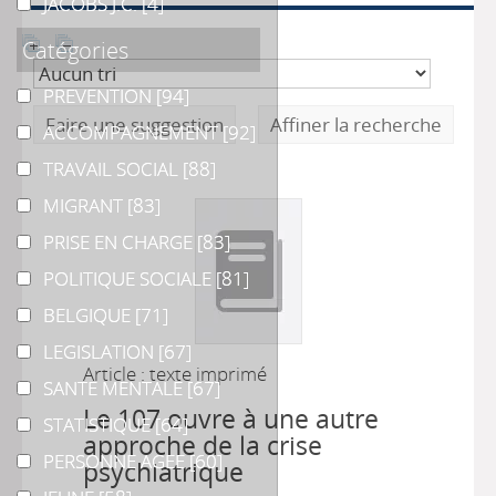
JACOBS J.C.
JACOBS J.C.
[4]
Catégories
PREVENTION
PREVENTION
[94]
Faire une suggestion
Affiner la recherche
ACCOMPAGNEMENT
ACCOMPAGNEMENT
[92]
TRAVAIL SOCIAL
TRAVAIL SOCIAL
[88]
MIGRANT
MIGRANT
[83]
PRISE EN CHARGE
PRISE EN CHARGE
[83]
POLITIQUE SOCIALE
POLITIQUE SOCIALE
[81]
BELGIQUE
BELGIQUE
[71]
LEGISLATION
LEGISLATION
[67]
Article : texte imprimé
SANTE MENTALE
SANTE MENTALE
[67]
Le 107 ouvre à une autre
STATISTIQUE
STATISTIQUE
[64]
approche de la crise
PERSONNE AGEE
PERSONNE AGEE
[60]
psychiatrique