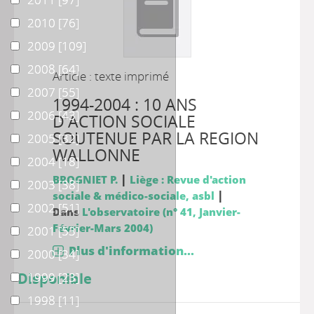
2010
2010
[76]
2009
2009
[109]
2008
2008
[64]
Article : texte imprimé
2007
2007
[55]
1994-2004 : 10 ANS
2006
2006
[43]
D'ACTION SOCIALE
SOUTENUE PAR LA REGION
2005
2005
[32]
WALLONNE
2004
2004
[18]
|
BROGNIET P.
Liège : Revue d'action
2003
2003
[38]
|
sociale & médico-sociale, asbl
2002
2002
[51]
Dans
L'observatoire (n° 41, Janvier-
Février-Mars 2004)
2001
2001
[53]
Plus d'information...
2000
2000
[34]
1999
Disponible
1999
[23]
1998
1998
[11]