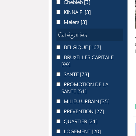
Chebieb
Chebieb
[3]
KINNA F.
KINNA F.
[3]
Meiers
Meiers
[3]
Catégories
BELGIQUE
BELGIQUE
[167]
BRUXELLES-CAPITALE
BRUXELLES-CAPITALE
[99]
SANTE
SANTE
[73]
PROMOTION DE LA SANTE
PROMOTION DE LA
SANTE
[51]
MILIEU URBAIN
MILIEU URBAIN
[35]
PREVENTION
PREVENTION
[27]
QUARTIER
QUARTIER
[21]
LOGEMENT
LOGEMENT
[20]