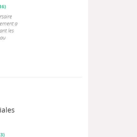
16)
rsaire
énement a
ant les
eau
iales
3)