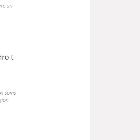
ère un
droit
ux soins
gion