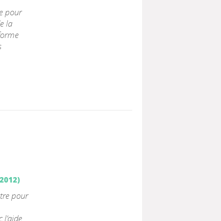
se pour
e la
éforme
s
 2012)
ntre pour
 l’aide