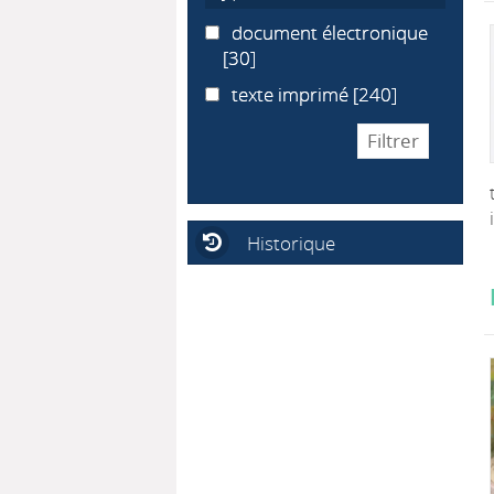
document électronique
document électronique
[30]
texte imprimé
texte imprimé
[240]
Historique