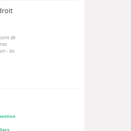
droit
soins de
smes
on - les
uestion
-Mars