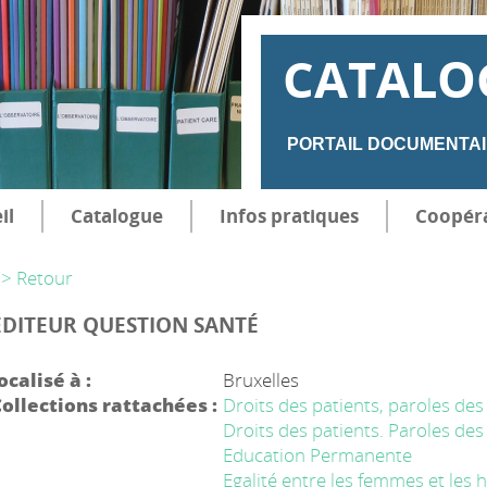
CATALO
PORTAIL DOCUMENTAI
il
Catalogue
Infos pratiques
Coopér
> Retour
ÉDITEUR QUESTION SANTÉ
ocalisé à :
Bruxelles
ollections rattachées :
Droits des patients, paroles de
Droits des patients. Paroles de
Education Permanente
Egalité entre les femmes et le