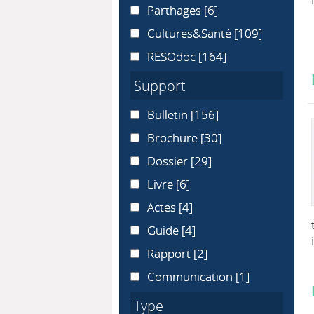
Parthages
Parthages
[6]
Cultures&Santé
Cultures&Santé
[109]
RESOdoc
RESOdoc
[164]
Support
Bulletin
Bulletin
[156]
Brochure
Brochure
[30]
Dossier
Dossier
[29]
Livre
Livre
[6]
Actes
Actes
[4]
Guide
Guide
[4]
Rapport
Rapport
[2]
Communication
Communication
[1]
Type