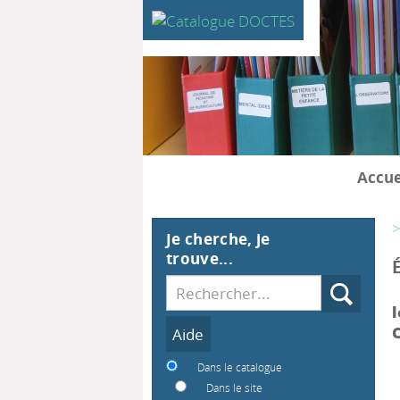
Accue
>
Je cherche, je
trouve...
Recherche
l
C
Dans le catalogue
Dans le site