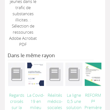
jeunes dans le
trafic de
substances
illicites. :
Sélection de
ressources
Adobe Acrobat
PDF
Dans le même rayon
Regards
La Covid-
Réalités
La ligne
REFORM
croisés
19 en
médico-
0,5 une
P²
sur la
milieu
sociales
solution
Première