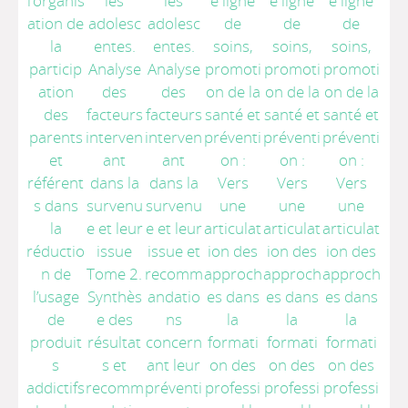
l’organis
les
les
e ligne
e ligne
e ligne
ation de
adolesc
adolesc
de
de
de
la
entes.
entes.
soins,
soins,
soins,
particip
Analyse
Analyse
promoti
promoti
promoti
ation
des
des
on de la
on de la
on de la
des
facteurs
facteurs
santé et
santé et
santé et
parents
interven
interven
préventi
préventi
préventi
et
ant
ant
on :
on :
on :
référent
dans la
dans la
Vers
Vers
Vers
s dans
survenu
survenu
une
une
une
la
e et leur
e et leur
articulat
articulat
articulat
réductio
issue
issue et
ion des
ion des
ion des
n de
Tome 2.
recomm
approch
approch
approch
l’usage
Synthès
andatio
es dans
es dans
es dans
de
e des
ns
la
la
la
produit
résultat
concern
formati
formati
formati
s
s et
ant leur
on des
on des
on des
addictifs
recomm
préventi
professi
professi
professi