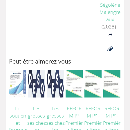
Ségolène
Malengre
aux
(2023)
Peut-être aimerez-vous
Le
Les
Les
REFOR
REFOR
REFOR
soutien
grosses
grosses
M P²
M P² -
M P² -
et
ses chez
ses chez
Premièr
Premièr
Premièr