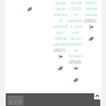
issues
to the
hone
/
de la
COVID-
Héline
littératu
19
Zabeau
re
pandem
(2022)
scientifi
ic, and
que
/
vice
Hélène
versa
/
Lambert
Bénédic
(2021)
te
Scheen
(2020)
A-
A
A+