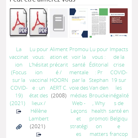
La
Lu pour
Aliment
Promou
Lu pour
Impacts
vaccinat
vous:
ation et
voir la
vous :
de la
ion
L’hésitat
précarit
santé
Éditorial
crise
(Focus
ion
é
/
mentale
: Pr
COVID-
sur la
vaccinal
HOORN
par la
Stephan
19 sur
COVID-
e : un
AERT C.
voie des
Van den
les
19)
état des
(2008)
médias
Broucke
inégalité
(2021)
lieux
/
Web -
, Why
s de
Hélène
Leçons
health
santé en
Lambert
et
promoti
Belgiqu
(2021)
stratégi
on
e
es
matters
francop