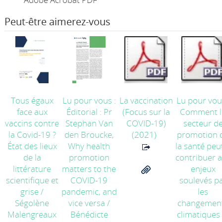
Peut-être aimerez-vous
Tous égaux
Lu pour vous :
La vaccination
Lu pour vou
face aux
Éditorial : Pr
(Focus sur la
Comment l
vaccins contre
Stephan Van
COVID-19)
secteur d
la Covid-19 ?
den Broucke,
(2021)
promotion 
État des lieux
Why health
la santé peut
de la
promotion
contribuer 
littérature
matters to the
enjeux
scientifique et
COVID-19
soulevés p
grise
/
pandemic, and
les
Ségolène
vice versa
/
changemen
Malengreaux
Bénédicte
climatiques 