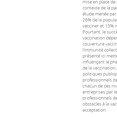
mise en place de 
contexte de la p
étude menée par
26% de la populat
vacciner et 15% n
Pourtant, le suc
vaccination dépe
couverture vaccin
l’immunité collect
présenté ici mett
influençant le ph
de la vaccination
politiques publiq
professionnels de
chacun de ces niv
entreprises par le
professionnels de
obstacles à la va
acceptation.