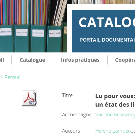
CATALO
PORTAIL DOCUMENTAI
il
Catalogue
Infos pratiques
Coopér
> Retour
Titre :
Lu pour vous:
un état des l
Accompagne
Vaccine hesitanc
:
Auteurs :
Hélène Lambert
,