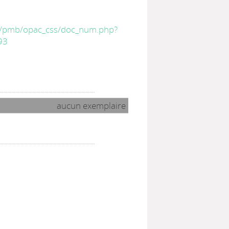
be/pmb/opac_css/doc_num.php?
93
aucun exemplaire