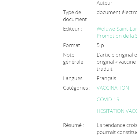
Auteur
Type de
document électr
document :
Editeur :
Woluwe-Saint-Lamb
Promotion de la 
Format :
5 p.
Note
L’article original e
générale :
original « vaccine
traduit
Langues :
Français
Catégories :
VACCINATION
COVID-19
HESITATION VAC
Résumé :
La tendance crois
pourrait constitue