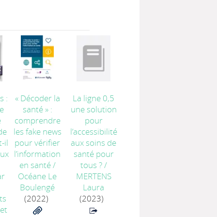
s :
« Décoder la
La ligne 0,5
e
santé » :
une solution
e
comprendre
pour
de
les fake news
l’accessibilité
-il
pour vérifier
aux soins de
aux
l’information
santé pour
en santé
/
tous ?
/
ar
Océane Le
MERTENS
Boulengé
Laura
ts
(2022)
(2023)
et