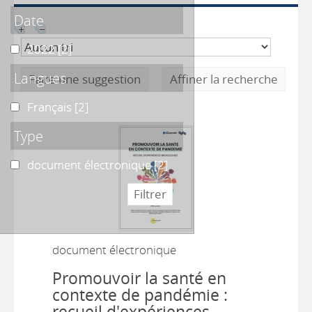
Date
2022
2022
[2]
Langues
Faire une suggestion
Affiner la recherche
Français
Français
[2]
Type
document électronique
document électronique
[2]
document électronique
Promouvoir la santé en
contexte de pandémie :
recueil d'expériences