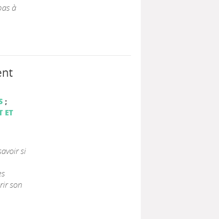
 pas à
ent
S
;
 ET
avoir si
es
rir son