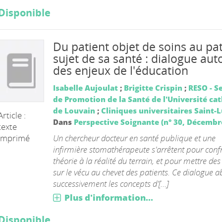
Disponible
Du patient objet de soins au pa
sujet de sa santé : dialogue aut
des enjeux de l'éducation
Isabelle Aujoulat
;
Brigitte Crispin
;
RESO - S
de Promotion de la Santé de l'Université ca
de Louvain
;
Cliniques universitaires Saint-
Article :
Dans
Perspective Soignante (n° 30, Décembr
texte
Un chercheur docteur en santé publique et une
imprimé
infirmière stomathérapeute s'arrêtent pour confr
théorie à la réalité du terrain, et pour mettre de
sur le vécu au chevet des patients. Ce dialogue 
successivement les concepts d'[...]
Plus d'information...
Disponible