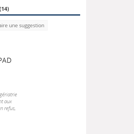
(
14
)
aire une suggestion
HPAD
gériatrie
nt aux
n refus,