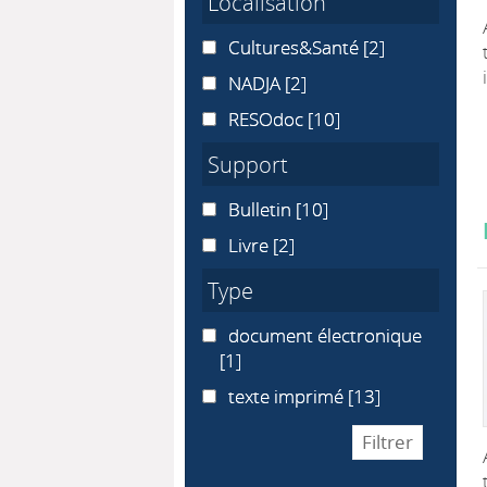
Localisation
Cultures&Santé
Cultures&Santé
[2]
NADJA
NADJA
[2]
RESOdoc
RESOdoc
[10]
Support
Bulletin
Bulletin
[10]
Livre
Livre
[2]
Type
document électronique
document électronique
[1]
texte imprimé
texte imprimé
[13]