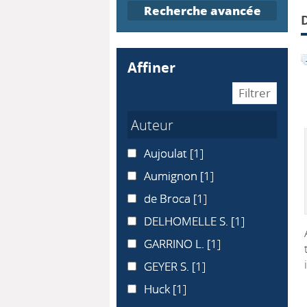
Recherche avancée
affiner
Auteur
Aujoulat
Aujoulat
[1]
Aumignon
Aumignon
[1]
de Broca
de Broca
[1]
DELHOMELLE S.
DELHOMELLE S.
[1]
GARRINO L.
GARRINO L.
[1]
GEYER S.
GEYER S.
[1]
Huck
Huck
[1]