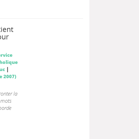
tient
our
ervice
tholique
|
Luc
e 2007)
onter la
s mots
aborde