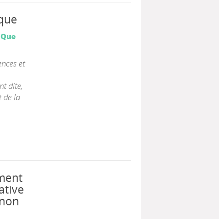
ique
|
Que
ences et
t dite,
 de la
ement
ative
 non