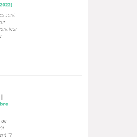
 2022)
mes sont
eur
ant leur
e
|
mbre
, de
il
ent""?