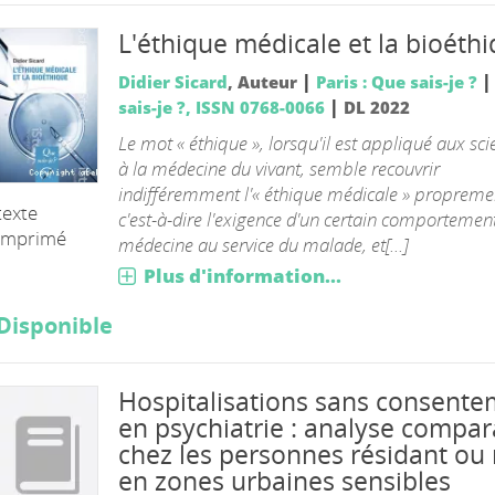
L'éthique médicale et la bioéth
|
Didier Sicard
, Auteur
Paris : Que sais-je ?
|
sais-je ?, ISSN 0768-0066
DL 2022
Le mot « éthique », lorsqu'il est appliqué aux sci
à la médecine du vivant, semble recouvrir
indifféremment l'« éthique médicale » propremen
texte
c'est-à-dire l'exigence d'un certain comportement
imprimé
médecine au service du malade, et[...]
Plus d'information...
Disponible
Hospitalisations sans consent
en psychiatrie : analyse compar
chez les personnes résidant ou
en zones urbaines sensibles