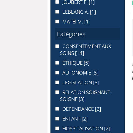
JOUBERT F.
JOUBERT F.
[1]
LEBLANC A.
LEBLANC A.
[1]
MATEI M.
MATEI M.
[1]
Catégories
CONSENTEMENT AUX SOINS
CONSENTEMENT AUX
SOINS
[14]
ETHIQUE
ETHIQUE
[5]
AUTONOMIE
AUTONOMIE
[3]
LEGISLATION
LEGISLATION
[3]
RELATION SOIGNANT-SOIGNE
RELATION SOIGNANT-
SOIGNE
[3]
DEPENDANCE
DEPENDANCE
[2]
ENFANT
ENFANT
[2]
HOSPITALISATION
HOSPITALISATION
[2]