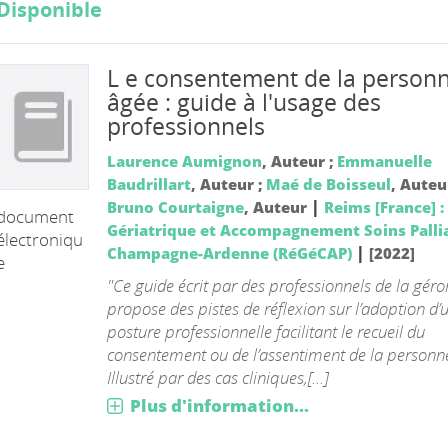
Disponible
L e consentement de la person
âgée : guide à l'usage des
professionnels
Laurence Aumignon
, Auteur ;
Emmanuelle
Baudrillart
, Auteur ;
Maé de Boisseul
, Auteur
|
Bruno Courtaigne
, Auteur
Reims [France] 
document
Gériatrique et Accompagnement Soins Pallia
électroniqu
|
Champagne-Ardenne (RéGéCAP)
[2022]
e
"Ce guide écrit par des professionnels de la géro
propose des pistes de réflexion sur l’adoption d’
posture professionnelle facilitant le recueil du
consentement ou de l’assentiment de la personn
Illustré par des cas cliniques,[...]
Plus d'information...