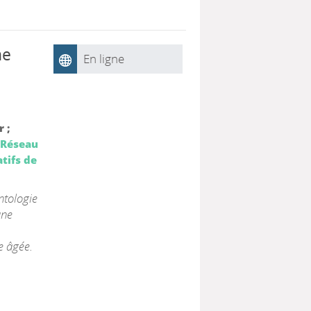
ne
En ligne
 ;
: Réseau
tifs de
ntologie
une
e âgée.