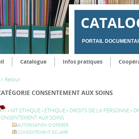
CATALO
PORTAIL DOCUMENTAI
il
Catalogue
Infos pratiques
Coopér
> Retour
CATÉGORIE CONSENTEMENT AUX SOINS
-
MT ETHIQUE
-
ETHIQUE
-
DROITS DE LA PERSONNE
-
DR
CONSENTEMENT AUX SOINS
AUTORISATION D'OPERER
CONSENTEMENT ECLAIRE