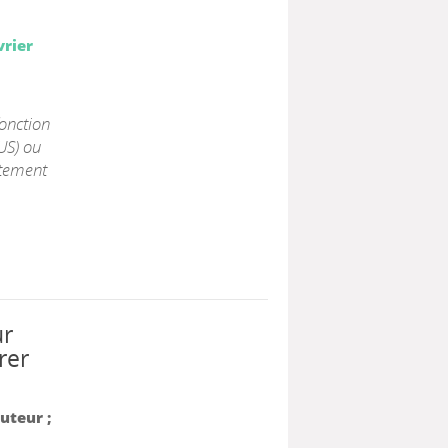
vrier
fonction
US) ou
ntement
ur
rer
Auteur ;