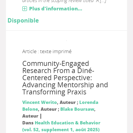
articles in the scoping review titled “A [...]
Plus d'information...
Disponible
Article : texte imprimé
Community-Engaged
Research From a Diné-
Centered Perspective:
Advancing Mentorship and
Transforming Praxis
Vincent Werito
, Auteur ;
Lorenda
Belone
, Auteur ;
Blake Boursaw
,
|
Auteur
Dans
Health Education & Behavior
(vol. 52, supplement 1, août 2025)