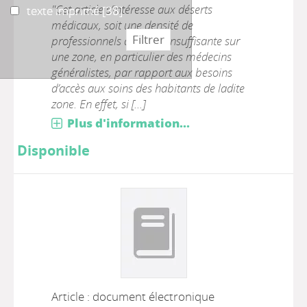
"Cet article s’intéresse aux déserts
texte imprimé
texte imprimé
[38]
médicaux, soit une densité de
professionnels de santé insuffisante sur
une zone, en particulier des médecins
généralistes, par rapport aux besoins
d’accès aux soins des habitants de ladite
zone. En effet, si [...]
Plus d'information...
Disponible
Article : document électronique