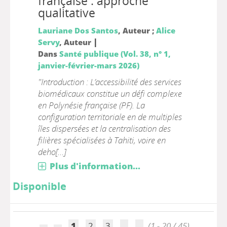
française : approche
qualitative
Lauriane Dos Santos
, Auteur ;
Alice
|
Servy
, Auteur
Dans
Santé publique (Vol. 38, n° 1,
janvier-février-mars 2026)
"Introduction : L’accessibilité des services
biomédicaux constitue un défi complexe
en Polynésie française (PF). La
configuration territoriale en de multiples
îles dispersées et la centralisation des
filières spécialisées à Tahiti, voire en
deho[...]
Plus d'information...
Disponible
1
2
3
(1 - 20 / 45)