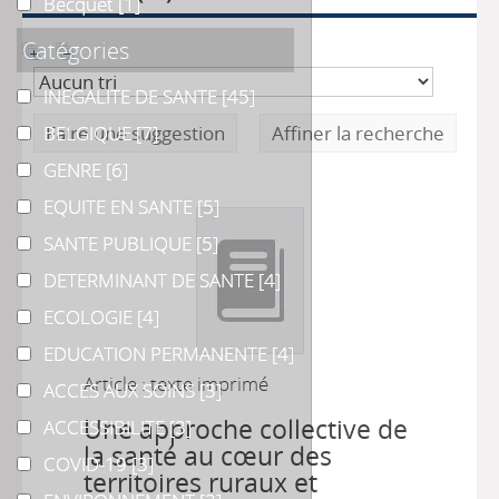
Becquet
Becquet
[1]
Catégories
INEGALITE DE SANTE
INEGALITE DE SANTE
[45]
BELGIQUE
BELGIQUE
Faire une suggestion
[7]
Affiner la recherche
GENRE
GENRE
[6]
EQUITE EN SANTE
EQUITE EN SANTE
[5]
SANTE PUBLIQUE
SANTE PUBLIQUE
[5]
DETERMINANT DE SANTE
DETERMINANT DE SANTE
[4]
ECOLOGIE
ECOLOGIE
[4]
EDUCATION PERMANENTE
EDUCATION PERMANENTE
[4]
Article : texte imprimé
ACCES AUX SOINS
ACCES AUX SOINS
[3]
Une approche collective de
ACCESSIBILITE
ACCESSIBILITE
[3]
la santé au cœur des
COVID-19
COVID-19
[3]
territoires ruraux et