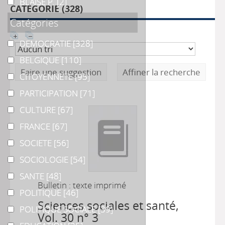
BLAISE P.
BLAISE P.
[2]
CATÉGORIE (
328
)
Catégories
DEMOCRATIE
DEMOCRATIE
[328]
BELGIQUE
BELGIQUE
[110]
Faire une suggestion
Affiner la recherche
CITOYENNETE
CITOYENNETE
[95]
PARTICIPATION
PARTICIPATION
[71]
CULTURE
CULTURE
[67]
FRANCE
FRANCE
[67]
SOCIETE
SOCIETE
[56]
SOCIOLOGIE
SOCIOLOGIE
[54]
SANTE
SANTE
[48]
Bulletin : texte imprimé
POLITIQUE
POLITIQUE
[46]
Sciences sociales et santé
,
POLITIQUE SOCIALE
POLITIQUE SOCIALE
[39]
Vol. 30 n° 3