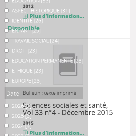
EDUCATION
EDUCATION
[35]
2012
ASPECT HISTORIQUE
ASPECT HISTORIQUE
[31]
Plus d'information...
IDENTITE
IDENTITE
[26]
Disponible
ENFANT
ENFANT
[25]
TRAVAIL SOCIAL
TRAVAIL SOCIAL
[24]
DROIT
DROIT
[23]
EDUCATION PERMANENTE
EDUCATION PERMANENTE
[23]
ETHIQUE
ETHIQUE
[23]
EUROPE
EUROPE
[23]
Date
Bulletin : texte imprimé
Sciences sociales et santé
,
2026
2026
[2]
Vol 33 n°4 - Décembre 2015
2025
2025
[3]
2015
2024
2024
[4]
Plus d'information...
2023
2023
[2]