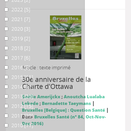
2022
2022
[5]
2021
2021
[7]
2020
2020
[3]
2019
2019
[2]
2018
2018
[2]
2017
2017
[6]
2016
2016
Article : texte imprimé
[8]
2015
2015
[11]
30e anniversaire de la
Charte d'Ottawa
2014
2014
[11]
2013
2013
[20]
Gaëlle Amerijckx
;
Anoutcha Lualaba
|
Lekede
;
Bernadette Taeymans
2012
2012
[15]
|
Bruxelles [Belgique] : Question Santé
2011
2011
[20]
Dans
Bruxelles Santé (n° 84, Oct-Nov-
Dec 2016)
2010
2010
[11]