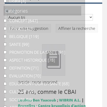
Licata
Licata
[3]
Catégories
CONCEPT
CONCEPT
[647]
Faire une suggestion
Affiner la recherche
FRANCE
FRANCE
[129]
BELGIQUE
BELGIQUE
[119]
SANTE
SANTE
[99]
PROMOTION DE LA SANTE
PROMOTION DE LA SANTE
[91]
ASPECT HISTORIQUE
ASPECT HISTORIQUE
[78]
DEFINITION
DEFINITION
[71]
EVALUATION
EVALUATION
[70]
Article : texte imprimé
EDUCATION POUR LA SANTE
EDUCATION POUR LA SANTE
[68]
25 ans, comme le CBAI
CULTURE
CULTURE
[59]
SOCIETE
SOCIETE
[59]
|
Loubna Ben Yaacoub
;
WIBRIN A.L.
Bruxelles : Centre bruxellois d'action