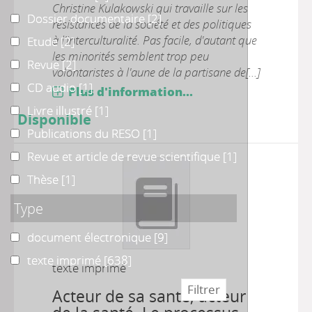
Christine Kulakowski qui travaille sur les
Dossier documentaire
Dossier documentaire
[2]
résistances de la société et des politiques
à l'interculturalité. Pas facile, d'autant que
Etude
Etude
[2]
les minorités semblent trop peu
Revue
Revue
[2]
volontaristes à l'aune de la partisane de[...]
CD audio
CD audio
[1]
Plus d'information...
Livre illustré
Livre illustré
[1]
Disponible
Publications du RESO
Publications du RESO
[1]
Revue et article de revue scientifique
Revue et article de revue scientifique
[1]
Thèse
Thèse
[1]
Type
document électronique
document électronique
[9]
texte imprimé
texte imprimé
[638]
texte imprimé
Acteur de sa santé, acteur