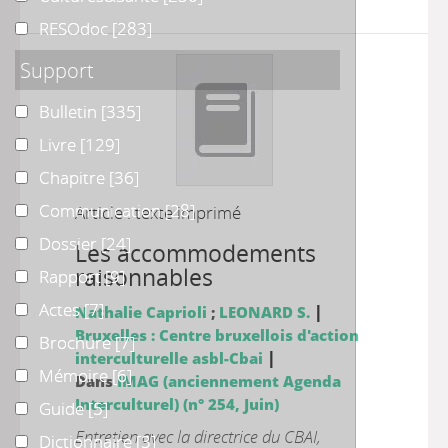
RESOdoc
RESOdoc
[283]
Support
Bulletin
Bulletin
[335]
Livre
Livre
[129]
Chapitre
Chapitre
[36]
Communication
Communication
[28]
Article : texte imprimé
Dossier
Dossier
[24]
Les accommodements
raisonnables
Rapport
Rapport
[9]
Actes
Actes
[7]
|
Nathalie Caprioli
;
LEONARD S.
Bruxelles : Centre bruxellois d'action
Brochure
Brochure
[7]
|
interculturelle asbl-Cbai
Mémoire
Mémoire
[6]
Dans
IMAG (anciennement Agenda
Interculturel) (n° 254, Juin)
Guide
Guide
[5]
Entretien avec la directrice du CBAI,
Dictionnaire
Dictionnaire
[3]