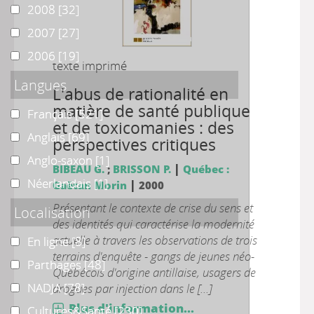
2008
2008
[32]
2007
2007
[27]
2006
2006
[19]
texte imprimé
Langues
L'abus de rationalité en
matière de santé publique
Français
Français
[521]
et de toxicomanies : des
Anglais
Anglais
[69]
perspectives critiques
Anglo-saxon
Anglo-saxon
[1]
|
BIBEAU G.
;
BRISSON P.
Québec :
Néerlandais
Néerlandais
[1]
|
Gaëtan Morin
2000
Présentant le contexte de crise du sens et
Localisation
des identités qui caractérise la modernité
actuelle à travers les observations de trois
En ligne
En ligne
[8]
terrains d'enquête - gangs de jeunes néo-
Parthages
Parthages
[48]
Québécois d'origine antillaise, usagers de
NADJA
NADJA
[78]
drogues par injection dans le [...]
Plus d'information...
Cultures&Santé
Cultures&Santé
[230]