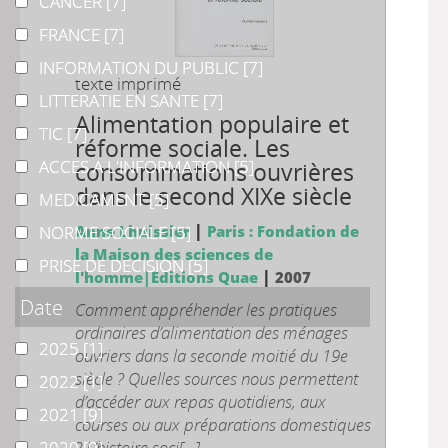
CANCER
CANCER
[7]
FRANCE
FRANCE
[7]
INFORMATION DU PUBLIC
INFORMATION DU PUBLIC
[7]
texte imprimé
LITTERATIE EN SANTE
LITTERATIE EN SANTE
[7]
Alimentation populaire et
TIC
TIC
[7]
réforme sociale. Les
ACCES A L'INFORMATION
ACCES A L'INFORMATION
[5]
consommations ouvrières
dans le second XIXe siècle
MEDICAMENT
MEDICAMENT
[5]
|
NORME SOCIALE
NORME SOCIALE
Anne Lhuissier
[5]
Paris : Fondation de
la Maison des sciences de
PRISE DE DECISION
PRISE DE DECISION
[5]
|
l'homme|Editions Quae
2007
Date
Comment appréhender les pratiques
ordinaires d’alimentation des ménages
2025
2025
[1]
ouvriers dans la seconde moitié du 19e
siècle ? Quelles sources nous permettent
2022
2022
[1]
d’accéder aux repas quotidiens, aux
2021
2021
[9]
courses ou aux préparations domestiques
2020
2020
? L’histoire soci[...]
[9]