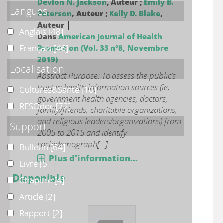
Devlon N. Jackson
, Auteur ;
Emily B.
Langues
Peterson
, Auteur ;
Kelly D. Blake
,
|
Auteur
Anglais
Anglais
[48]
Dans
American Journal of Health
Français
Français
[46]
Promotion (Vol. 33 n°8, Novembre
2019)
Localisation
Abstract Purpose: To assess the public’s
trust in health information sources (ie,
Cultures&Santé
Cultures&Santé
[10]
government health agencies, doctors,
RESOdoc
RESOdoc
[72]
family/friends, charitable organizations,
and religious leaders/organizations) from
Support
2005 to 2015 and identify
sociodemograph[...]
Bulletin
Bulletin
[64]
Plus d'information...
Livre
Livre
[5]
Disponible
Chapitre
Chapitre
[4]
Article
Article
[2]
Rapport
Rapport
[2]