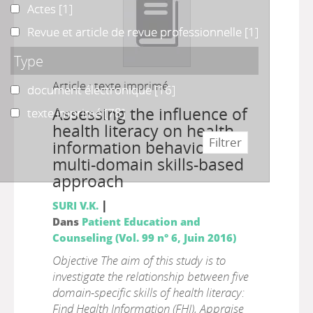
Actes
Actes
[1]
Revue et article de revue professionnelle
Revue et article de revue professionnelle
[1]
Type
Article : texte imprimé
document électronique
document électronique
[16]
Assessing the influence of
texte imprimé
texte imprimé
[78]
health literacy on health
information behaviors : A
multi-domain skills-based
approach
|
SURI V.K.
Dans
Patient Education and
Counseling (Vol. 99 n° 6, Juin 2016)
Objective The aim of this study is to
investigate the relationship between five
domain-specific skills of health literacy:
Find Health Information (FHI), Appraise