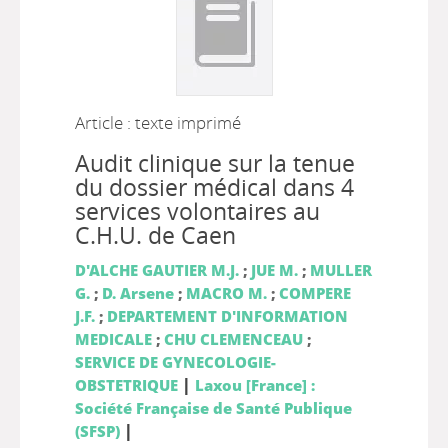
Article : texte imprimé
Audit clinique sur la tenue
du dossier médical dans 4
services volontaires au
C.H.U. de Caen
D'ALCHE GAUTIER M.J.
;
JUE M.
;
MULLER
G.
;
D. Arsene
;
MACRO M.
;
COMPERE
J.F.
;
DEPARTEMENT D'INFORMATION
MEDICALE
;
CHU CLEMENCEAU
;
SERVICE DE GYNECOLOGIE-
|
OBSTETRIQUE
Laxou [France] :
Société Française de Santé Publique
|
(SFSP)