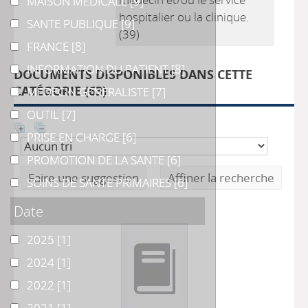
MAISON MEDICALE
MAISON MEDICALE
[9]
hospitalier ou la clinique.
SANTE PUBLIQUE
SANTE PUBLIQUE
[9]
(39)
FRANCE
FRANCE
[8]
INFORMATION DU PATIENT
INFORMATION DU PATIENT
[8]
DOCUMENTS DISPONIBLES DANS CETTE
CATÉGORIE (
63
)
MEDECIN GENERALISTE
MEDECIN GENERALISTE
[7]
OUTIL
OUTIL
[7]
PRISE EN CHARGE
PRISE EN CHARGE
[6]
PROMOTION DE LA SANTE
PROMOTION DE LA SANTE
[6]
Faire une suggestion
Affiner la recherche
SOINS DE SANTE PRIMAIRES
SOINS DE SANTE PRIMAIRES
[6]
Date
2025
2025
[1]
2024
2024
[1]
2022
2022
[1]
2021
2021
[1]