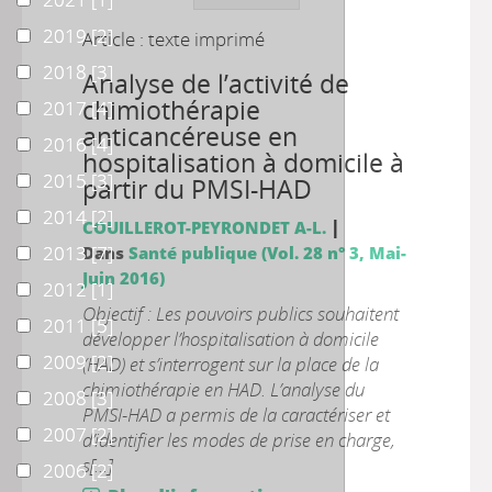
2019
2019
[2]
Article : texte imprimé
2018
2018
[3]
Analyse de l’activité de
chimiothérapie
2017
2017
[4]
anticancéreuse en
2016
2016
[4]
hospitalisation à domicile à
2015
2015
[3]
partir du PMSI-HAD
2014
2014
[2]
|
COUILLEROT-PEYRONDET A-L.
2013
2013
[7]
Dans
Santé publique (Vol. 28 n° 3, Mai-
Juin 2016)
2012
2012
[1]
Objectif : Les pouvoirs publics souhaitent
2011
2011
[5]
développer l’hospitalisation à domicile
2009
2009
[2]
(HAD) et s’interrogent sur la place de la
chimiothérapie en HAD. L’analyse du
2008
2008
[3]
PMSI-HAD a permis de la caractériser et
2007
2007
[2]
d’identifier les modes de prise en charge,
s[...]
2006
2006
[2]