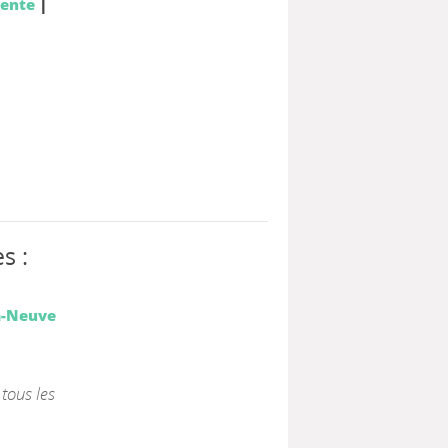
|
ente
s :
a-Neuve
 tous les