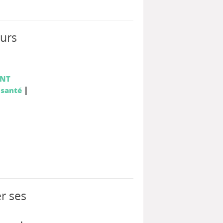
eurs
ENT
|
 santé
er ses