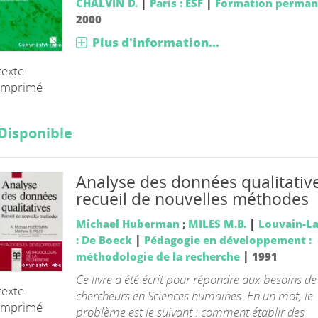
|
|
CHALVIN D.
Paris : ESF
Formation perman
2000
Plus d'information...
texte
imprimé
Disponible
Analyse des données qualitative
recueil de nouvelles méthodes
|
Michael Huberman
;
MILES M.B.
Louvain-L
|
: De Boeck
Pédagogie en développement :
|
méthodologie de la recherche
1991
Ce livre a été écrit pour répondre aux besoins de
texte
chercheurs en Sciences humaines. En un mot, le
imprimé
problème est le suivant : comment établir des