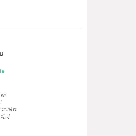
au
de
 en
t
s années
[...]