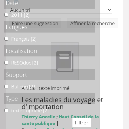
Date
2011
2011
[2]
Faire une suggestion
Affiner la recherche
Langues
Français
Français
[2]
Localisation
RESOdoc
RESOdoc
[2]
Support
Bulletin
Bulletin
[2]
Article : texte imprimé
Type
Les maladies du voyage et
d'importation
texte imprimé
texte imprimé
[2]
Thierry Ancelle
;
Haut Conseil de la
|
santé publique