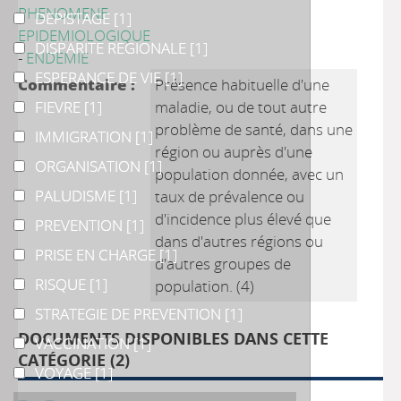
PHENOMENE
DEPISTAGE
DEPISTAGE
[1]
EPIDEMIOLOGIQUE
DISPARITE REGIONALE
DISPARITE REGIONALE
[1]
-
ENDEMIE
ESPERANCE DE VIE
ESPERANCE DE VIE
[1]
Commentaire :
Présence habituelle d'une
FIEVRE
FIEVRE
[1]
maladie, ou de tout autre
problème de santé, dans une
IMMIGRATION
IMMIGRATION
[1]
région ou auprès d'une
ORGANISATION
ORGANISATION
[1]
population donnée, avec un
PALUDISME
PALUDISME
[1]
taux de prévalence ou
d'incidence plus élevé que
PREVENTION
PREVENTION
[1]
dans d'autres régions ou
PRISE EN CHARGE
PRISE EN CHARGE
[1]
d'autres groupes de
RISQUE
RISQUE
[1]
population. (4)
STRATEGIE DE PREVENTION
STRATEGIE DE PREVENTION
[1]
DOCUMENTS DISPONIBLES DANS CETTE
VACCINATION
VACCINATION
[1]
CATÉGORIE (
2
)
VOYAGE
VOYAGE
[1]