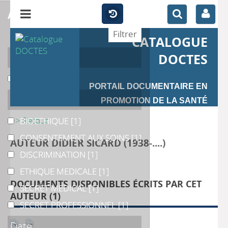
affiner
CATALOGUE
Auteur
DOCTES
Sicard
Sicard
[1]
PORTAIL DOCUMENTAIRE EN
Catégories
PROMOTION DE LA SANTÉ
>> Retour
BIOETHIQUE
BIOETHIQUE
[1]
CONSENTEMENT AUX SOINS
CONSENTEMENT AUX SOINS
[1]
AUTEUR DIDIER SICARD (1938-....)
DISCRIMINATION
DISCRIMINATION
[1]
ETHIQUE MEDICALE
ETHIQUE MEDICALE
[1]
DOCUMENTS DISPONIBLES ÉCRITS PAR CET
SECRET MEDICAL
SECRET MEDICAL
[1]
AUTEUR (
1
)
SECRET PROFESSIONNEL
SECRET PROFESSIONNEL
[1]
Date