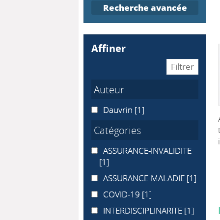
Recherche avancée
affiner
Auteur
Dauvrin
Dauvrin
[1]
Catégories
ASSURANCE-INVALIDITE
ASSURANCE-INVALIDITE
[1]
ASSURANCE-MALADIE
ASSURANCE-MALADIE
[1]
COVID-19
COVID-19
[1]
INTERDISCIPLINARITE
INTERDISCIPLINARITE
[1]