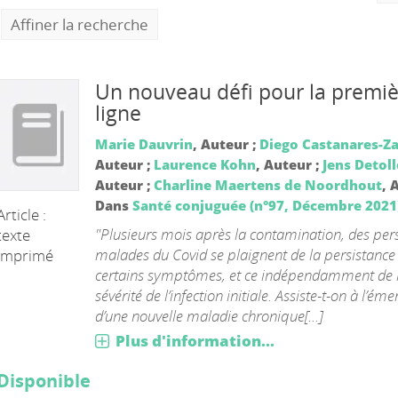
Affiner la recherche
Un nouveau défi pour la premi
ligne
Marie Dauvrin
, Auteur ;
Diego Castanares-Z
Auteur ;
Laurence Kohn
, Auteur ;
Jens Detol
Auteur ;
Charline Maertens de Noordhout
, 
Dans
Santé conjuguée (n°97, Décembre 2021
Article :
"Plusieurs mois après la contamination, des pe
texte
malades du Covid se plaignent de la persistance
imprimé
certains symptômes, et ce indépendamment de 
sévérité de l’infection initiale. Assiste-t-on à l’ém
d’une nouvelle maladie chronique[...]
Plus d'information...
Disponible