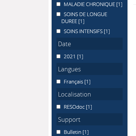
MALADIE CHRONIQUE
MALADIE CHRONIQUE
[1]
SOINS DE LONGUE DUREE
SOINS DE LONGUE
DUREE
[1]
SOINS INTENSIFS
SOINS INTENSIFS
[1]
Date
2021
2021
[1]
Langues
Français
Français
[1]
Localisation
RESOdoc
RESOdoc
[1]
Support
Bulletin
Bulletin
[1]