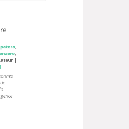
ère
apatero
,
lenaere
,
|
Auteur
)
rsonnes
 de
la
ergence