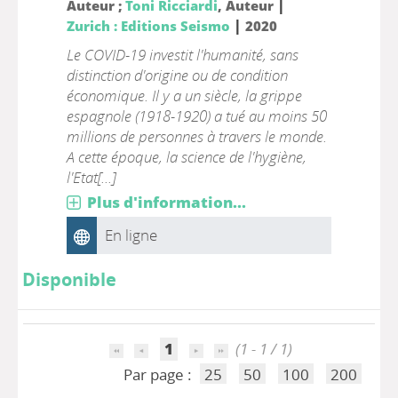
|
Auteur ;
Toni Ricciardi
, Auteur
|
Zurich : Editions Seismo
2020
Le COVID-19 investit l'humanité, sans
distinction d'origine ou de condition
économique. Il y a un siècle, la grippe
espagnole (1918-1920) a tué au moins 50
millions de personnes à travers le monde.
A cette époque, la science de l'hygiène,
l'Etat[...]
Plus d'information...
En ligne
Disponible
1
(1 - 1 / 1)
Par page :
25
50
100
200