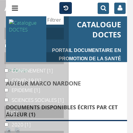
affiner
CATALOGUE
Auteur
DOCTES
Gamba
Gamba
[1]
PORTAIL DOCUMENTAIRE EN
Catégories
PROMOTION DE LA SANTÉ
>> Retour
CONFINEMENT
CONFINEMENT
[1]
COVID-19
COVID-19
[1]
AUTEUR MARCO NARDONE
EPIDEMIE
EPIDEMIE
[1]
SCIENCES SOCIALES
SCIENCES SOCIALES
[1]
DOCUMENTS DISPONIBLES ÉCRITS PAR CET
Date
AUTEUR (
1
)
2020
2020
[1]