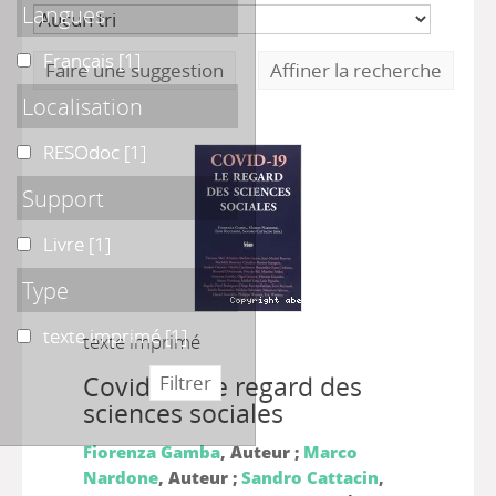
Langues
Français
Français
[1]
Faire une suggestion
Affiner la recherche
Localisation
RESOdoc
RESOdoc
[1]
Support
Livre
Livre
[1]
Type
texte imprimé
texte imprimé
[1]
texte imprimé
Covid-19: Le regard des
sciences sociales
Fiorenza Gamba
, Auteur ;
Marco
Nardone
, Auteur ;
Sandro Cattacin
,