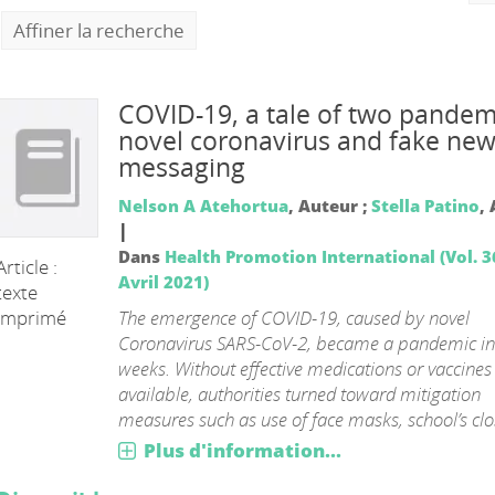
Affiner la recherche
COVID-19, a tale of two pandem
novel coronavirus and fake ne
messaging
Nelson A Atehortua
, Auteur ;
Stella Patino
,
|
Dans
Health Promotion International (Vol. 36
Article :
Avril 2021)
texte
The emergence of COVID-19, caused by novel
imprimé
Coronavirus SARS-CoV-2, became a pandemic in 
weeks. Without effective medications or vaccines
available, authorities turned toward mitigation
measures such as use of face masks, school’s clos
Plus d'information...