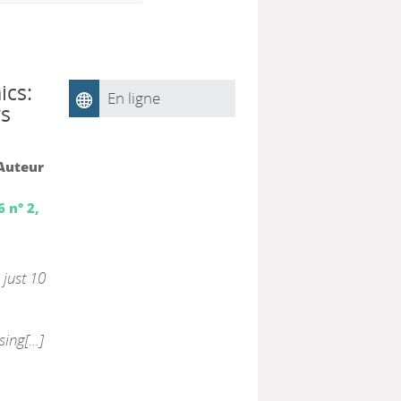
ics:
En ligne
ws
 Auteur
 n° 2,
just 10
ing[...]