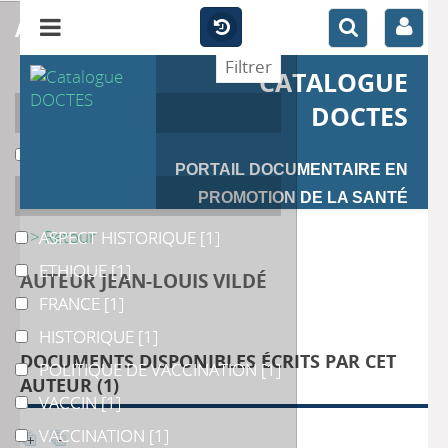
affiner
CATALOGUE
Auteur
DOCTES
Vildé
Vildé
[1]
PORTAIL DOCUMENTAIRE EN
Catégories
PROMOTION DE LA SANTÉ
>> Retour
ASPECT HISTORIQUE
ASPECT HISTORIQUE
[1]
ETHIQUE
ETHIQUE
[1]
AUTEUR JEAN-LOUIS VILDÉ
FRANCE
FRANCE
[1]
HISTORIQUE
HISTORIQUE
[1]
DOCUMENTS DISPONIBLES ÉCRITS PAR CET
POLITIQUE DE VACCINATION
POLITIQUE DE VACCINATION
[1]
AUTEUR (
1
)
VACCIN
VACCIN
[1]
VACCINATION
VACCINATION
[1]