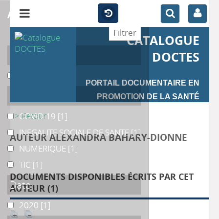
affiner
CATALOGUE
Auteur
DOCTES
Gentelet
Gentelet
[1]
PORTAIL DOCUMENTAIRE EN
Catégories
PROMOTION DE LA SANTÉ
>> Retour
COVID-19
COVID-19
[1]
INEGALITE SOCIALE DE SANTE
INEGALITE SOCIALE DE SANTE
[1]
AUTEUR ALEXANDRA BAHARY-DIONNE
NUMERIQUE
NUMERIQUE
[1]
TIC
TIC
[1]
DOCUMENTS DISPONIBLES ÉCRITS PAR CET
Date
AUTEUR (
1
)
2020
2020
[1]