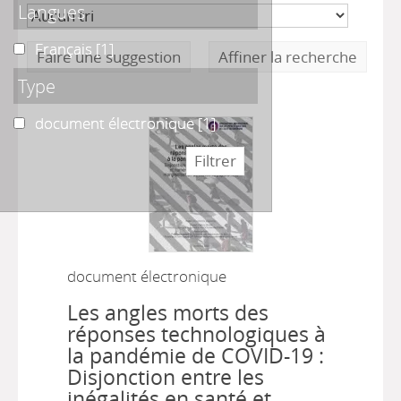
Langues
Français
Français
[1]
Faire une suggestion
Affiner la recherche
Type
document électronique
document électronique
[1]
document électronique
Les angles morts des
réponses technologiques à
la pandémie de COVID-19 :
Disjonction entre les
inégalités en santé et