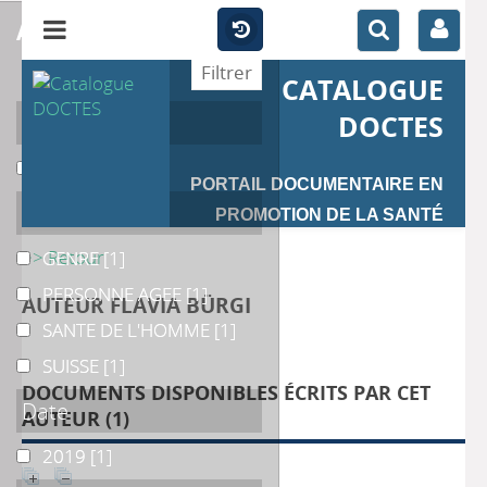
affiner
CATALOGUE
Auteur
DOCTES
Kessler
Kessler
[1]
PORTAIL DOCUMENTAIRE EN
Catégories
PROMOTION DE LA SANTÉ
>> Retour
GENRE
GENRE
[1]
PERSONNE AGEE
PERSONNE AGEE
[1]
AUTEUR FLAVIA BÜRGI
SANTE DE L'HOMME
SANTE DE L'HOMME
[1]
SUISSE
SUISSE
[1]
DOCUMENTS DISPONIBLES ÉCRITS PAR CET
Date
AUTEUR (
1
)
2019
2019
[1]