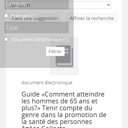
Langues
Français
Français
[1]
Faire une suggestion
Affiner la recherche
Type
document électronique
document électronique
[1]
document électronique
Guide «Comment atteindre
les hommes de 65 ans et
plus?» Tenir compte du
genre dans la promotion de
la santé des personnes