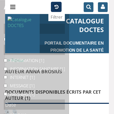
affiner
CATALOGUE
Auteur
DOCTES
Meppelink
Meppelink
[1]
PORTAIL DOCUMENTAIRE EN
Catégories
PROMOTION DE LA SANTÉ
>> Retour
INFORMATION
INFORMATION
[1]
INFORMATION SANITAIRE
INFORMATION SANITAIRE
[1]
AUTEUR ANNA BROSIUS
INTERNET
INTERNET
[1]
MESSAGE
MESSAGE
[1]
DOCUMENTS DISPONIBLES ÉCRITS PAR CET
PAYS-BAS
PAYS-BAS
[1]
AUTEUR (
1
)
Date