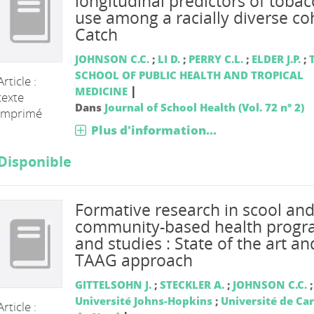
longitudinal predictors of tobac
use among a racially diverse coh
Catch
JOHNSON C.C.
;
LI D.
;
PERRY C.L.
;
ELDER J.P.
;
SCHOOL OF PUBLIC HEALTH AND TROPICAL
Article :
|
MEDICINE
texte
Dans
Journal of School Health (Vol. 72 n° 2)
imprimé
Plus d'information...
Disponible
Formative research in scool an
community-based health progr
and studies : State of the art an
TAAG approach
GITTELSOHN J.
;
STECKLER A.
;
JOHNSON C.C.
;
Université Johns-Hopkins
;
Université de Car
Article :