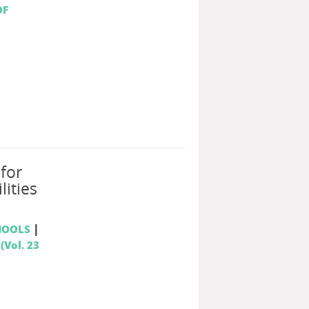
OF
 for
ities
|
HOOLS
(Vol. 23