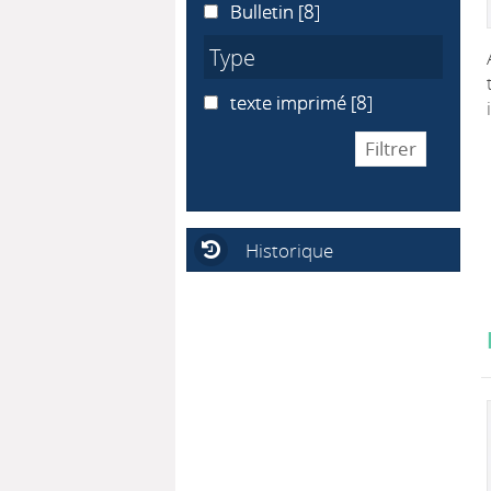
Bulletin
Bulletin
[8]
Type
texte imprimé
texte imprimé
[8]
Historique