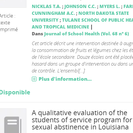
NICKLAS T.A.
;
JOHNSON C.C.
;
MYERS L.
;
FARR
CUNNINGHAM A.C.
;
NORTH DAKOTA STATE
Article :
UNIVERSITY
;
TULANE SCHOOL OF PUBLIC HE
texte
|
AND TROPICAL MEDICINE
imprimé
Dans
Journal of School Health (Vol. 68 n° 6)
Cet article décrit une intervention destinée à au
la consommation de fruits et légumes chez les é
de l'école secondaire. Douze écoles ont été placé
hasard dans un groupe d'intervention ou dans u
de contrôle. L'ensembl[...]
Plus d'information...
Disponible
A qualitative evaluation of the
students of service program for
sexual abstinence in Louisiana