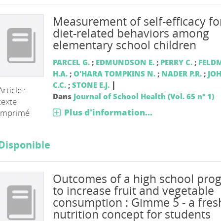
Measurement of self-efficacy fo
diet-related behaviors among
elementary school children
PARCEL G.
;
EDMUNDSON E.
;
PERRY C.
;
FELD
H.A.
;
O'HARA TOMPKINS N.
;
NADER P.R.
;
JO
|
C.C.
;
STONE E.J.
Article :
Dans
Journal of School Health (Vol. 65 n° 1)
texte
Plus d'information...
imprimé
Disponible
Outcomes of a high school pro
to increase fruit and vegetable
consumption : Gimme 5 - a fres
nutrition concept for students