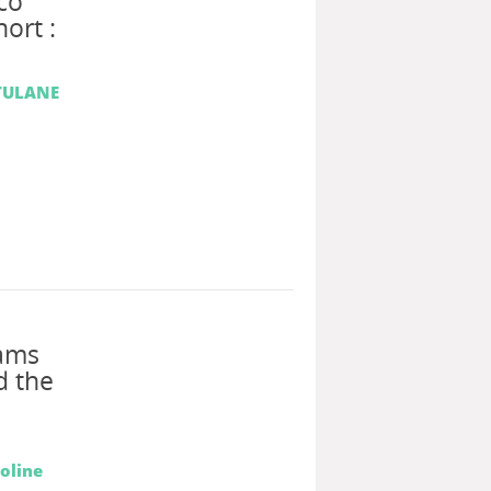
co
ort :
TULANE
d
ams
d the
oline