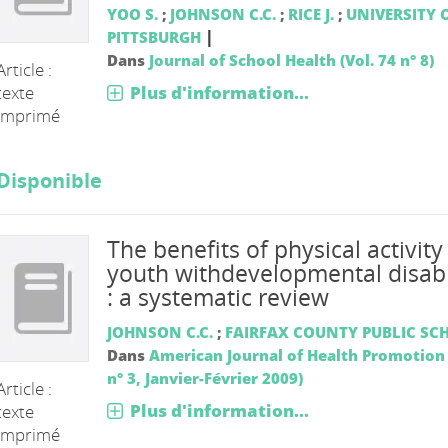
YOO S.
;
JOHNSON C.C.
;
RICE J.
;
UNIVERSITY 
|
PITTSBURGH
Dans
Journal of School Health (Vol. 74 n° 8)
Article :
Plus d'information...
texte
imprimé
Disponible
The benefits of physical activity
youth withdevelopmental disabil
: a systematic review
JOHNSON C.C.
;
FAIRFAX COUNTY PUBLIC SC
Dans
American Journal of Health Promotion 
n° 3, Janvier-Février 2009)
Article :
Plus d'information...
texte
imprimé