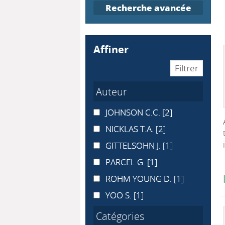
Recherche avancée
affiner
Auteur
JOHNSON C.C.
JOHNSON C.C.
[2]
NICKLAS T.A.
NICKLAS T.A.
[2]
GITTELSOHN J.
GITTELSOHN J.
[1]
PARCEL G.
PARCEL G.
[1]
ROHM YOUNG D.
ROHM YOUNG D.
[1]
YOO S.
YOO S.
[1]
Catégories