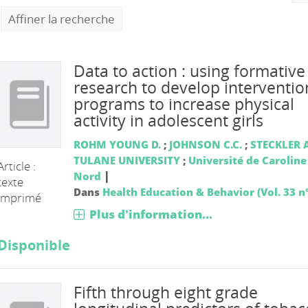
Affiner la recherche
Data to action : using formative
research to develop interventio
programs to increase physical
activity in adolescent girls
ROHM YOUNG D.
;
JOHNSON C.C.
;
STECKLER A
TULANE UNIVERSITY
;
Université de Caroline
Article :
|
Nord
texte
Dans
Health Education & Behavior (Vol. 33 n°
imprimé
Plus d'information...
Disponible
Fifth through eight grade