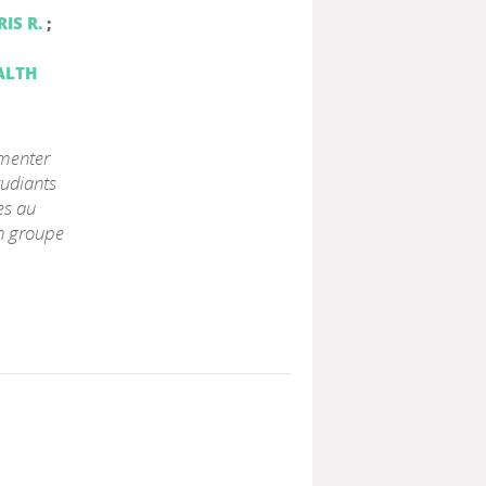
IS R.
;
ALTH
gmenter
tudiants
es au
n groupe