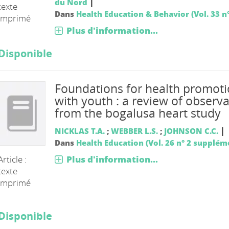
|
du Nord
texte
Dans
Health Education & Behavior (Vol. 33 n°
imprimé
Plus d'information...
Disponible
Foundations for health promot
with youth : a review of observ
from the bogalusa heart study
|
NICKLAS T.A.
;
WEBBER L.S.
;
JOHNSON C.C.
Dans
Health Education (Vol. 26 n° 2 supplém
Plus d'information...
Article :
texte
imprimé
UE
Disponible