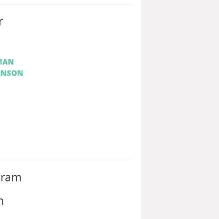
r
MAN
HNSON
gram
h