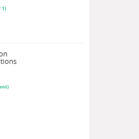
 1)
ion
ations
ent)