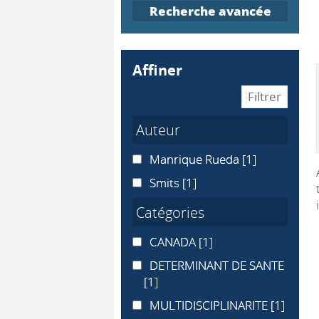
Recherche avancée
affiner
Auteur
Manrique Rueda
Manrique Rueda
[1]
Smits
Smits
[1]
Catégories
CANADA
CANADA
[1]
DETERMINANT DE SANTE
DETERMINANT DE SANTE
[1]
MULTIDISCIPLINARITE
MULTIDISCIPLINARITE
[1]