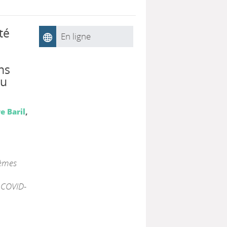
té
En ligne
ns
au
e Baril
,
tèmes
a COVID-