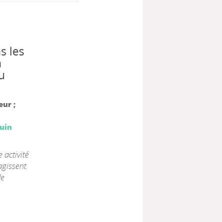
s les
n
u
eur ;
Juin
 activité
agissent
de