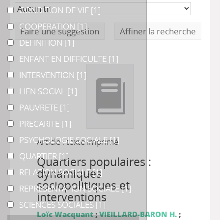
CONDITION DE VIE
CONDITION DE VIE
[1]
COOPERATION
COOPERATION
[1]
Faire une suggestion
Affiner la recherche
DEFINITION
DEFINITION
[1]
ENFANT EN DIFFICULTE
ENFANT EN DIFFICULTE
[1]
INTERVENTION
INTERVENTION
[1]
LIEN SOCIAL
LIEN SOCIAL
[1]
PAUVRETE
PAUVRETE
[1]
PRECARITE
PRECARITE
[1]
PSYCHOLOGIE SOCIALE
PSYCHOLOGIE SOCIALE
[1]
Article : texte imprimé
QUARTIER
QUARTIER
[1]
Quartiers populaires :
dynamiques
RELATION SOCIALE
RELATION SOCIALE
[1]
sociopolitiques et
REPRESENTATION SOCIALE
REPRESENTATION SOCIALE
[1]
interventions
SCIENCES SOCIALES
SCIENCES SOCIALES
[1]
Loïc Wacquant
;
VIEILLARD-BARON H.
;