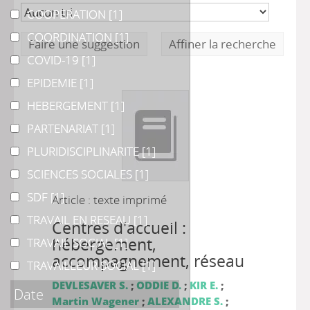
COOPERATION
COOPERATION
[1]
COORDINATION
COORDINATION
[1]
Faire une suggestion
Affiner la recherche
COVID-19
COVID-19
[1]
EPIDEMIE
EPIDEMIE
[1]
HEBERGEMENT
HEBERGEMENT
[1]
PARTENARIAT
PARTENARIAT
[1]
PLURIDISCIPLINARITE
PLURIDISCIPLINARITE
[1]
SCIENCES SOCIALES
SCIENCES SOCIALES
[1]
SDF
SDF
[1]
Article : texte imprimé
TRAVAIL EN RESEAU
TRAVAIL EN RESEAU
[1]
Centres d'accueil :
hébergement,
TRAVAIL SOCIAL
TRAVAIL SOCIAL
[1]
accompagnement, réseau
TRAVAILLEUR SOCIAL
TRAVAILLEUR SOCIAL
[1]
DEVLESAVER S.
;
ODDIE D.
;
KIR E.
;
Date
Martin Wagener
;
ALEXANDRE S.
;