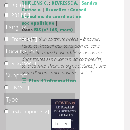
THIELENS C.
;
DEVRESSE A.
;
Sandro
2020
2020
[1]
|
Cattacin
Bruxelles : Conseil
2011
2011
[1]
bruxellois de coordination
|
sociopolitique
Langues
Dans
BIS (n° 163, mars)
Français
Français
A partir d’un contexte précis – à savoir,
[2]
l’aide et l’accueil aux sans-abri au sens
Localisation
large – le ‘travail ensemble’ se découvre
dans toutes ses nuances, sa complexité,
RESOdoc
RESOdoc
[1]
sa créativité. Premier signe distinctif : une
sorte d’inconstance positive, de [...]
Support
Plus d'information...
Livre
Livre
[1]
Type
texte imprimé
texte imprimé
[2]