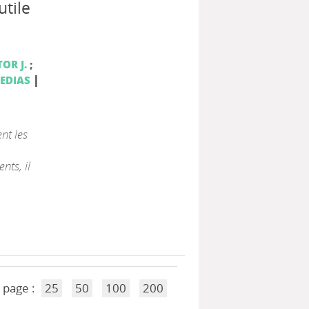
utile
OR J.
;
|
CEDIAS
nt les
ts, il
 page :
25
50
100
200