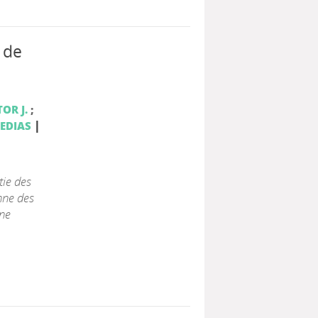
 de
OR J.
;
|
CEDIAS
ie des
enne des
gne