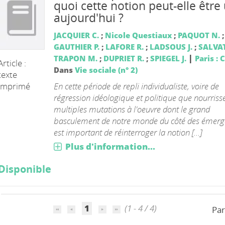
quoi cette notion peut-elle être 
aujourd'hui ?
JACQUIER C.
;
Nicole Questiaux
;
PAQUOT N.
;
GAUTHIER P.
;
LAFORE R.
;
LADSOUS J.
;
SALVAT
|
TRAPON M.
;
DUPRIET R.
;
SPIEGEL J.
Paris : 
Article :
Dans
Vie sociale (n° 2)
texte
En cette période de repli individualiste, voire de
imprimé
régression idéologique et politique que nourrisse
multiples mutations à l'oeuvre dont le grand
basculement de notre monde du côté des émergen
est important de réinterroger la notion [...]
Plus d'information...
Disponible
1
(1 - 4 / 4)
Par