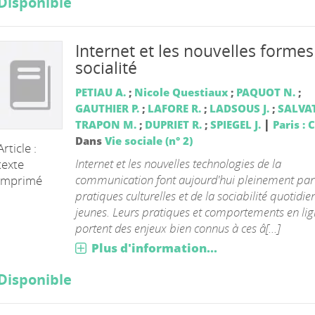
Disponible
Internet et les nouvelles formes
socialité
PETIAU A.
;
Nicole Questiaux
;
PAQUOT N.
;
GAUTHIER P.
;
LAFORE R.
;
LADSOUS J.
;
SALVAT
|
TRAPON M.
;
DUPRIET R.
;
SPIEGEL J.
Paris : 
Dans
Vie sociale (n° 2)
Article :
Internet et les nouvelles technologies de la
texte
communication font aujourd'hui pleinement part
imprimé
pratiques culturelles et de la sociabilité quotidi
jeunes. Leurs pratiques et comportements en li
portent des enjeux bien connus à ces â[...]
Plus d'information...
Disponible