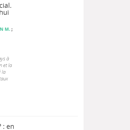
ial.
hui
N M.
;
|
ays à
n et la
 la
taux
 : en