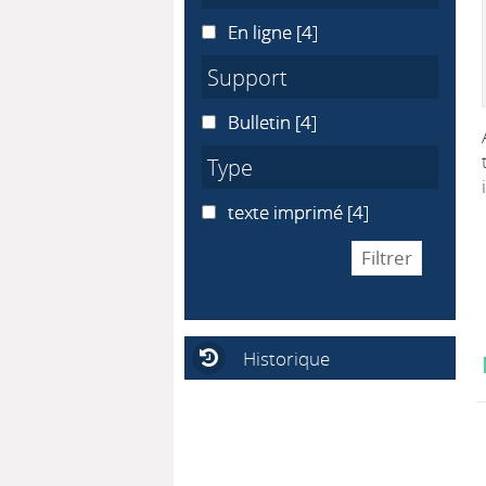
En ligne
En ligne
[4]
Support
Bulletin
Bulletin
[4]
Type
texte imprimé
texte imprimé
[4]
Historique