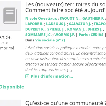
Les (nouveaux) territoires du soc
Comment faire société aujourd'
Nicole Questiaux
;
PAQUOT N.
;
GAUTHIER P.
;
LAFORE R.
;
LADSOUS J.
;
SALVATOR J.
;
TRAPO
DUPRIET R.
;
SPIEGEL J.
;
ROMAN J.
;
DHERS J.
;
|
SOMMAIRE J.C.
;
WORMS J.P.
Paris : CEDIAS
Article :
Dans
Vie sociale (n° 2)
texte
L'évolution sociale et politique a conduit notre p
imprimé
deux attitudes contradictoires. La décentralisatio
nouvelle distribution des compétences a entraîné
création de services d'action sociale départemen
dont les rapports les uns [...]
Plus d'information...
Disponible
Qu'est-ce qu'une communauté ?