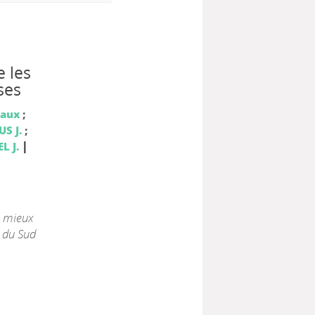
 les
ses
iaux
;
S J.
;
|
L J.
s mieux
 du Sud