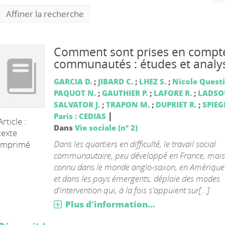
Affiner la recherche
Comment sont prises en compte
communautés : études et analy
GARCIA D.
;
JIBARD C.
;
LHEZ S.
;
Nicole Quest
PAQUOT N.
;
GAUTHIER P.
;
LAFORE R.
;
LADSOU
SALVATOR J.
;
TRAPON M.
;
DUPRIET R.
;
SPIEGE
|
Paris : CEDIAS
Article :
Dans
Vie sociale (n° 2)
texte
Dans les quartiers en difficulté, le travail social
imprimé
communautaire, peu développé en France, mai
connu dans le monde anglo-saxon, en Amérique
et dans les pays émergents, déploie des modes
d'intervention qui, à la fois s'appuient sur[...]
Plus d'information...