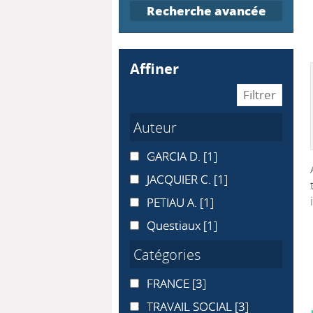
Recherche avancée
affiner
Auteur
GARCIA D.
GARCIA D.
[1]
JACQUIER C.
JACQUIER C.
[1]
PETIAU A.
PETIAU A.
[1]
Questiaux
Questiaux
[1]
Catégories
FRANCE
FRANCE
[3]
TRAVAIL SOCIAL
TRAVAIL SOCIAL
[3]