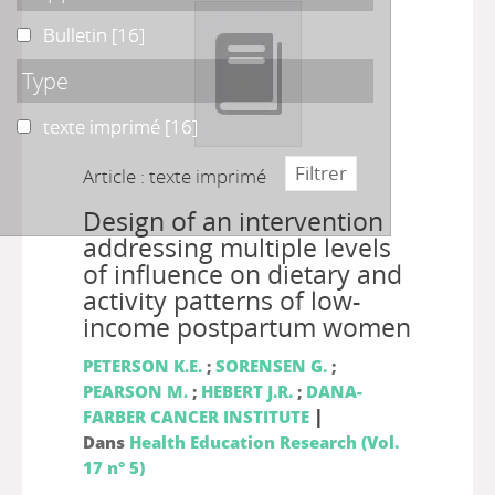
Bulletin
Bulletin
[16]
Type
texte imprimé
texte imprimé
[16]
Article : texte imprimé
Design of an intervention
addressing multiple levels
of influence on dietary and
activity patterns of low-
income postpartum women
PETERSON K.E.
;
SORENSEN G.
;
PEARSON M.
;
HEBERT J.R.
;
DANA-
|
FARBER CANCER INSTITUTE
Dans
Health Education Research (Vol.
17 n° 5)