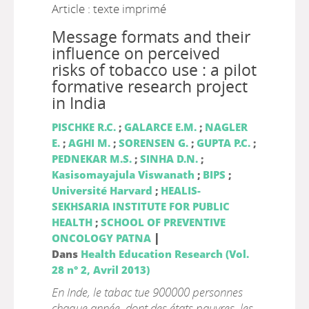
Article : texte imprimé
Message formats and their
influence on perceived
risks of tobacco use : a pilot
formative research project
in India
PISCHKE R.C.
;
GALARCE E.M.
;
NAGLER
E.
;
AGHI M.
;
SORENSEN G.
;
GUPTA P.C.
;
PEDNEKAR M.S.
;
SINHA D.N.
;
Kasisomayajula Viswanath
;
BIPS
;
Université Harvard
;
HEALIS-
SEKHSARIA INSTITUTE FOR PUBLIC
HEALTH
;
SCHOOL OF PREVENTIVE
|
ONCOLOGY PATNA
Dans
Health Education Research (Vol.
28 n° 2, Avril 2013)
En Inde, le tabac tue 900000 personnes
chaque année, dont des états pauvres, les