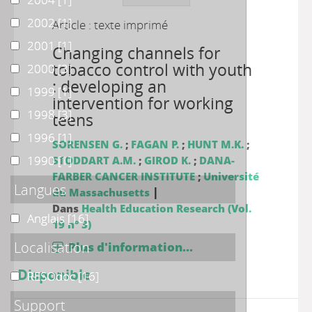
2002
2002
[1]
Article : texte imprimé
2001
2001
[1]
Changing channels for
tobacco control with youth
2000
2000
[3]
: developing an
1999
1999
[1]
intervention for working
1998
1998
[3]
teens
1996
1996
[1]
SORENSEN G.
;
FAGAN P.
;
HUNT M.K.
;
1990
1990
[1]
STODDART A.M.
;
GIROD K.
;
DANA-
FARBER CANCER INSTITUTE
;
Université
Langues
|
du Massachusetts
Dans
Health Education Research (Vol.
Anglais
Anglais
[16]
19 n° 3)
Localisation
Plus d'information...
Disponible
RESOdoc
RESOdoc
[16]
Support