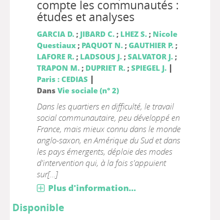
compte les communautés :
études et analyses
GARCIA D.
;
JIBARD C.
;
LHEZ S.
;
Nicole
Questiaux
;
PAQUOT N.
;
GAUTHIER P.
;
LAFORE R.
;
LADSOUS J.
;
SALVATOR J.
;
|
TRAPON M.
;
DUPRIET R.
;
SPIEGEL J.
|
Paris : CEDIAS
Dans
Vie sociale (n° 2)
Dans les quartiers en difficulté, le travail
social communautaire, peu développé en
France, mais mieux connu dans le monde
anglo-saxon, en Amérique du Sud et dans
les pays émergents, déploie des modes
d'intervention qui, à la fois s'appuient
sur[...]
Plus d'information...
Disponible