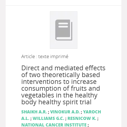
Article : texte imprimé
Direct and mediated effects
of two theoretically based
interventions to increase
consumption of fruits and
vegetables in the healthy
body healthy spirit trial
SHAIKH A.R.
;
VINOKUR A.D.
;
YAROCH
A.L.
;
WILLIAMS G.C.
;
RESNICOW K.
;
NATIONAL CANCER INSTITUTE
;