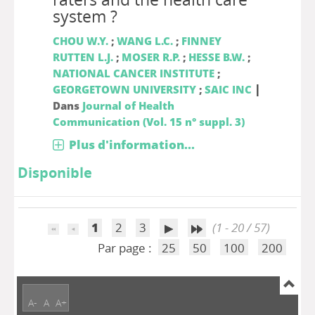
system ?
CHOU W.Y.
;
WANG L.C.
;
FINNEY
RUTTEN L.J.
;
MOSER R.P.
;
HESSE B.W.
;
NATIONAL CANCER INSTITUTE
;
|
GEORGETOWN UNIVERSITY
;
SAIC INC
Dans
Journal of Health
Communication (Vol. 15 n° suppl. 3)
Plus d'information...
Disponible
1
2
3
(1 - 20 / 57)
Par page :
25
50
100
200
A-
A
A+