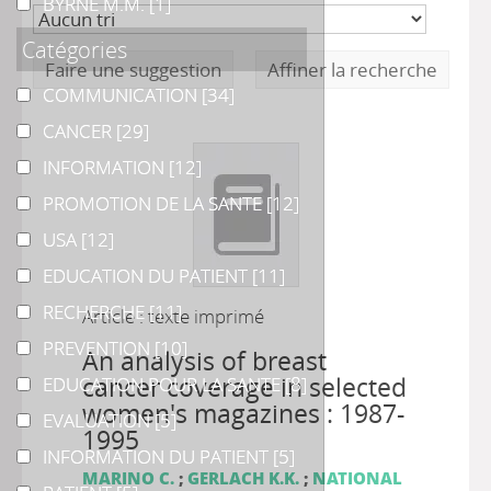
BYRNE M.M.
BYRNE M.M.
[1]
Catégories
Faire une suggestion
Affiner la recherche
COMMUNICATION
COMMUNICATION
[34]
CANCER
CANCER
[29]
INFORMATION
INFORMATION
[12]
PROMOTION DE LA SANTE
PROMOTION DE LA SANTE
[12]
USA
USA
[12]
EDUCATION DU PATIENT
EDUCATION DU PATIENT
[11]
RECHERCHE
RECHERCHE
[11]
Article : texte imprimé
PREVENTION
PREVENTION
[10]
An analysis of breast
cancer coverage in selected
EDUCATION POUR LA SANTE
EDUCATION POUR LA SANTE
[8]
women's magazines : 1987-
EVALUATION
EVALUATION
[5]
1995
INFORMATION DU PATIENT
INFORMATION DU PATIENT
[5]
MARINO C.
;
GERLACH K.K.
;
NATIONAL