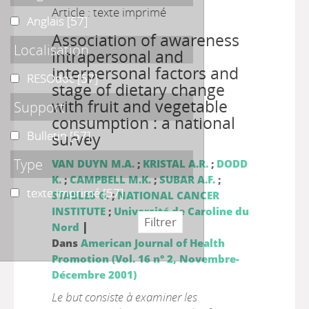
Article : texte imprimé
Anglais
Anglais
[57]
Association of awareness
Localisation
intrapersonal and
interpersonal factors and
RESOdoc
RESOdoc
[57]
stage of dietary change
with fruit and vegetable
Support
consumption : a national
Bulletin
Bulletin
[57]
survey
Type
VAN DUYN M.A.
;
KRISTAL A.R.
;
DODD
K.
;
CAMPBELL M.K.
;
SUBAR A.F.
;
texte imprimé
texte imprimé
[57]
STABLES G.
;
NATIONAL CANCER
INSTITUTE
;
Université de Caroline du
|
Nord
Dans
American Journal of Health
Promotion (Vol. 16 n° 2, Novembre-
Décembre 2001)
Le but consiste à examiner les