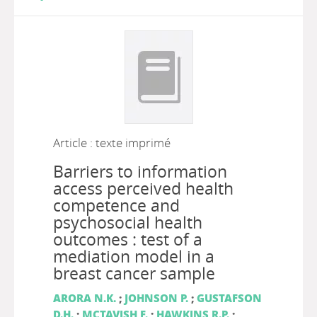
Article : texte imprimé
Barriers to information
access perceived health
competence and
psychosocial health
outcomes : test of a
mediation model in a
breast cancer sample
ARORA N.K.
;
JOHNSON P.
;
GUSTAFSON
D.H.
;
MCTAVISH F.
;
HAWKINS R.P.
;