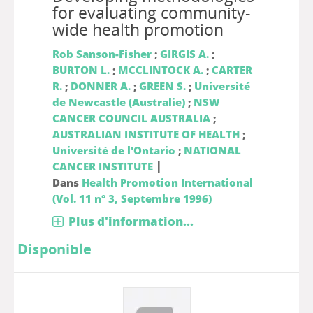
for evaluating community-
wide health promotion
Rob Sanson-Fisher
;
GIRGIS A.
;
BURTON L.
;
MCCLINTOCK A.
;
CARTER
R.
;
DONNER A.
;
GREEN S.
;
Université
de Newcastle (Australie)
;
NSW
CANCER COUNCIL AUSTRALIA
;
AUSTRALIAN INSTITUTE OF HEALTH
;
Université de l'Ontario
;
NATIONAL
|
CANCER INSTITUTE
Dans
Health Promotion International
(Vol. 11 n° 3, Septembre 1996)
Plus d'information...
Disponible