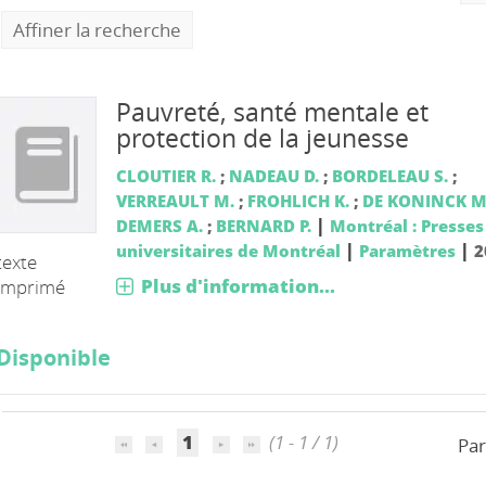
Affiner la recherche
Pauvreté, santé mentale et
protection de la jeunesse
CLOUTIER R.
;
NADEAU D.
;
BORDELEAU S.
;
VERREAULT M.
;
FROHLICH K.
;
DE KONINCK M
|
DEMERS A.
;
BERNARD P.
Montréal : Presses
|
|
universitaires de Montréal
Paramètres
2
texte
Plus d'information...
imprimé
Disponible
1
(1 - 1 / 1)
Par