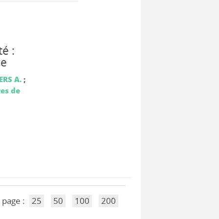
é :
ue
RS A.
;
res de
 page :
25
50
100
200