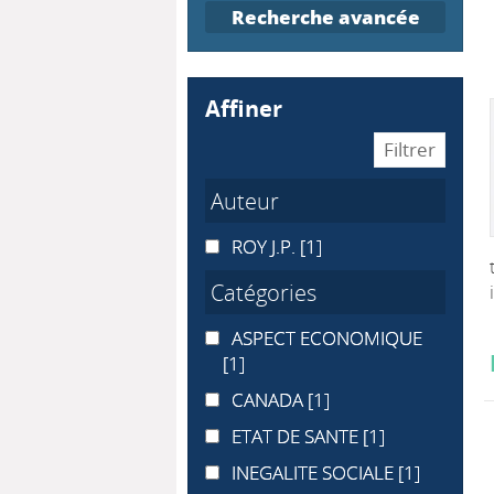
Recherche avancée
affiner
Auteur
ROY J.P.
ROY J.P.
[1]
Catégories
ASPECT ECONOMIQUE
ASPECT ECONOMIQUE
[1]
CANADA
CANADA
[1]
ETAT DE SANTE
ETAT DE SANTE
[1]
INEGALITE SOCIALE
INEGALITE SOCIALE
[1]