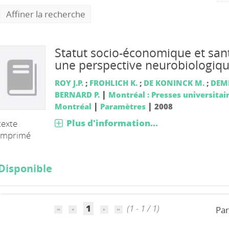
Affiner la recherche
Statut socio-économique et sant
une perspective neurobiologiq
ROY J.P.
;
FROHLICH K.
;
DE KONINCK M.
;
DEME
|
BERNARD P.
Montréal : Presses universitai
|
|
Montréal
Paramètres
2008
Plus d'information...
texte
imprimé
Disponible
1
(1 - 1 / 1)
Par