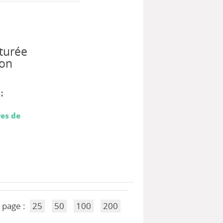
turée
ion
;
res de
 page :
25
50
100
200