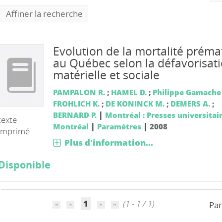
Affiner la recherche
Evolution de la mortalité préma
au Québec selon la défavorisat
matérielle et sociale
PAMPALON R.
;
HAMEL D.
;
Philippe Gamache
FROHLICH K.
;
DE KONINCK M.
;
DEMERS A.
;
|
BERNARD P.
Montréal : Presses universitai
texte
|
|
Montréal
Paramètres
2008
imprimé
Plus d'information...
Disponible
1
(1 - 1 / 1)
Par