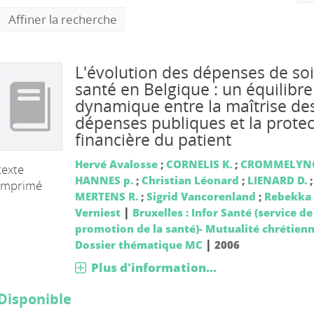
Affiner la recherche
L'évolution des dépenses de so
santé en Belgique : un équilibre
dynamique entre la maîtrise de
dépenses publiques et la protec
financière du patient
Hervé Avalosse
;
CORNELIS K.
;
CROMMELYNC
texte
HANNES p.
;
Christian Léonard
;
LIENARD D.
;
imprimé
MERTENS R.
;
Sigrid Vancorenland
;
Rebekka
|
Verniest
Bruxelles : Infor Santé (service de
promotion de la santé)- Mutualité chrétien
|
Dossier thématique MC
2006
Plus d'information...
Disponible