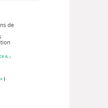
ins de
s
tion
K A.
;
|
ne