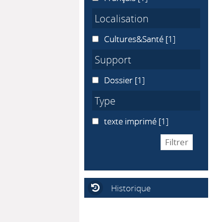
Localisation
Cultures&Santé
Cultures&Santé
[1]
Support
Dossier
Dossier
[1]
Type
texte imprimé
texte imprimé
[1]
Historique