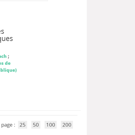
és
iques
ach
;
es de
ublique)
 page :
25
50
100
200