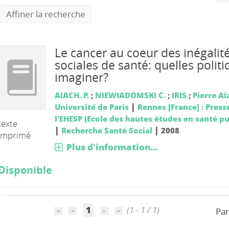
Affiner la recherche
Le cancer au coeur des inégalit
sociales de santé: quelles polit
imaginer?
AIACH. P.
;
NIEWIADOMSKI C.
;
IRIS
;
Pierre Aï
|
Université de Paris
Rennes [France] : Press
l'EHESP (Ecole des hautes études en santé p
texte
|
|
Recherche Santé Social
2008
imprimé
Plus d'information...
Disponible
1
(1 - 1 / 1)
Par