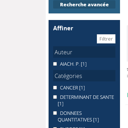
Recherche avancée
affiner
Auteur
AIACH. P.
AIACH. P.
[1]
Catégories
CANCER
CANCER
[1]
DETERMINANT DE SANTE
DETERMINANT DE SANTE
[1]
DONNEES QUANTITATIVES
DONNEES
QUANTITATIVES
[1]