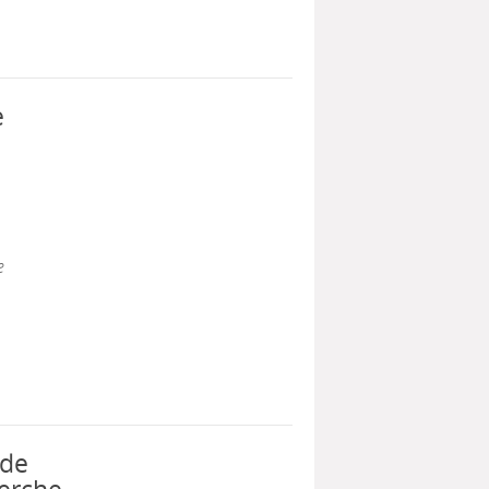
e
e
 de