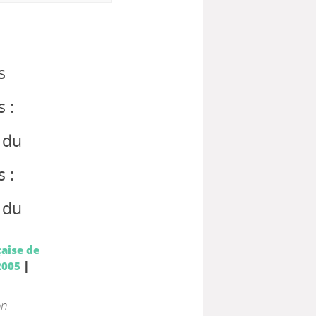
s
 :
 du
 :
 du
aise de
|
2005
on