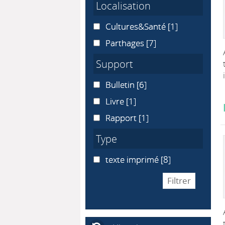
Localisation
Cultures&Santé
Cultures&Santé
[1]
Parthages
Parthages
[7]
Support
Bulletin
Bulletin
[6]
Livre
Livre
[1]
Rapport
Rapport
[1]
Type
texte imprimé
texte imprimé
[8]