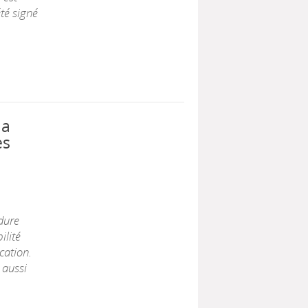
té signé
la
es
dure
ilité
cation.
 aussi