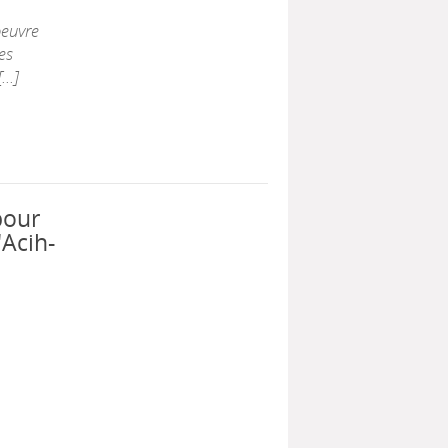
oeuvre
es
..]
pour
'Acih-