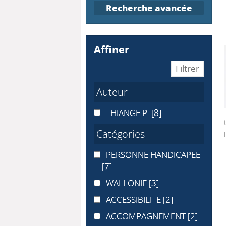
Recherche avancée
affiner
Auteur
THIANGE P.
THIANGE P.
[8]
Catégories
PERSONNE HANDICAPEE
PERSONNE HANDICAPEE
[7]
WALLONIE
WALLONIE
[3]
ACCESSIBILITE
ACCESSIBILITE
[2]
ACCOMPAGNEMENT
ACCOMPAGNEMENT
[2]