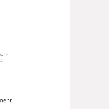
auté
nt
iment