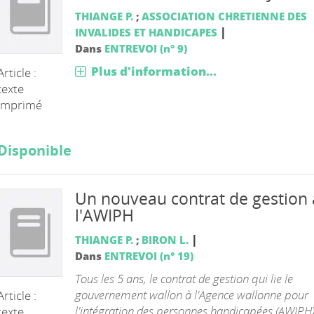
THIANGE P.
;
ASSOCIATION CHRETIENNE DES
|
INVALIDES ET HANDICAPES
Dans
ENTREVOI (n° 9)
Plus d'information...
Article :
texte
imprimé
Disponible
Un nouveau contrat de gestion 
l'AWIPH
|
THIANGE P.
;
BIRON L.
Dans
ENTREVOI (n° 19)
Tous les 5 ans, le contrat de gestion qui lie le
gouvernement wallon à l'Agence wallonne pour
Article :
l'intégration des personnes handicapées (AWIPH)
texte