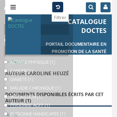
affiner
CATALOGUE
Auteur
DOCTES
Brès
Brès
[1]
PORTAIL DOCUMENTAIRE EN
Catégories
PROMOTION DE LA SANTÉ
>> Retour
ACTIVITE PHYSIQUE
ACTIVITE PHYSIQUE
[1]
CANCER
CANCER
[1]
AUTEUR CAROLINE HEUZÉ
DIABETE
DIABETE
[1]
MALADIE CHRONIQUE
MALADIE CHRONIQUE
[1]
DOCUMENTS DISPONIBLES ÉCRITS PAR CET
MOTIVATION
MOTIVATION
[1]
AUTEUR (
1
)
PERSONNE AGEE
PERSONNE AGEE
[1]
PERSONNE HANDICAPEE
PERSONNE HANDICAPEE
[1]