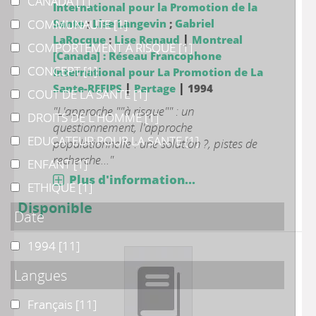
CANADA
CANADA
[1]
International pour la Promotion de la
COMMUNAUTE
COMMUNAUTE
Sante
;
Lise Langevin
[1]
;
Gabriel
|
LaRocque
;
Lise Renaud
Montreal
COMPORTEMENT A RISQUE
COMPORTEMENT A RISQUE
[1]
[Canada] : Réseau Francophone
CONCEPT
CONCEPT
[1]
International pour La Promotion de La
|
|
Sante-REFIPS
Partage
1994
COUT DE LA SANTE
COUT DE LA SANTE
[1]
"L'approche ""à risque"" : un
DROITS DE L'HOMME
DROITS DE L'HOMME
[1]
questionnement, l'approche
EDUCATEUR POUR LA SANTE
EDUCATEUR POUR LA SANTE
[1]
populationnelle : une solution ?, pistes de
recherche..."
ENFANT
ENFANT
[1]
Plus d'information...
ETHIQUE
ETHIQUE
[1]
Disponible
Date
1994
1994
[11]
Langues
Français
Français
[11]