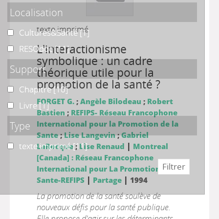
Localisation
texte imprimé
Cultures&Santé
Cultures&Santé
[1]
L'interactionisme
RESOdoc
RESOdoc
[11]
symbolique : un cadre
Support
théorique utile pour la
promotion de la santé ?
Chapitre
Chapitre
[10]
FORGET G.
;
Angèle Bilodeau
;
Robert
Livre
Livre
[1]
Bastien
;
REFIPS- Réseau Francophone
Type
International pour la Promotion de la
Sante
;
Lise Langevin
;
Gabriel
texte imprimé
texte imprimé
[11]
|
LaRocque
;
Lise Renaud
Montreal
[Canada] : Réseau Francophone
International pour La Promotion de La
|
|
Sante-REFIPS
Partage
1994
La promotion de la santé soulève de
nouveaux défis pour la santé publique.
Elle propose d'agir sur les déterminants