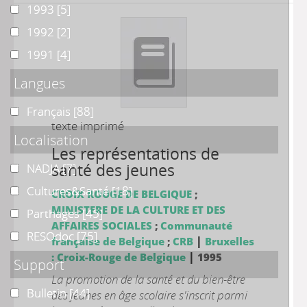
1993
1993
[5]
1992
1992
[2]
1991
1991
[4]
Langues
Français
Français
[88]
texte imprimé
Localisation
Les représentations de
santé des jeunes
NADJA
NADJA
[7]
Cultures&Santé
Cultures&Santé
[18]
CROIX ROUGE DE BELGIQUE
;
MINISTERE DE LA CULTURE ET DES
Parthages
Parthages
[45]
AFFAIRES SOCIALES
;
Communauté
RESOdoc
RESOdoc
[75]
|
française de Belgique
;
CRB
Bruxelles
|
: Croix-Rouge de Belgique
1995
Support
La promotion de la santé et du bien-être
Bulletin
Bulletin
[44]
des jeunes en âge scolaire s'inscrit parmi