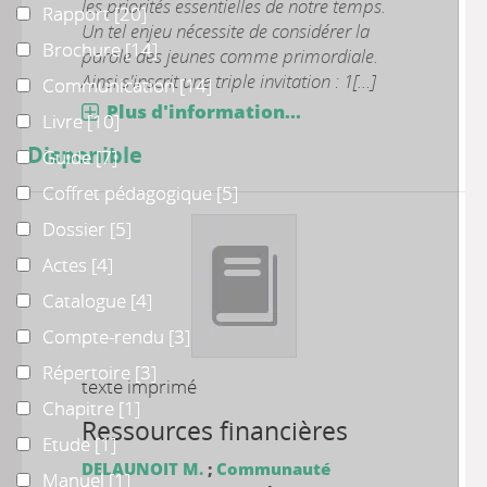
les priorités essentielles de notre temps.
Rapport
Rapport
[20]
Un tel enjeu nécessite de considérer la
Brochure
Brochure
[14]
parole des jeunes comme primordiale.
Ainsi s'inscrit une triple invitation : 1[...]
Communication
Communication
[14]
Plus d'information...
Livre
Livre
[10]
Disponible
Guide
Guide
[7]
Coffret pédagogique
Coffret pédagogique
[5]
Dossier
Dossier
[5]
Actes
Actes
[4]
Catalogue
Catalogue
[4]
Compte-rendu
Compte-rendu
[3]
Répertoire
Répertoire
[3]
texte imprimé
Chapitre
Chapitre
[1]
Ressources financières
Etude
Etude
[1]
DELAUNOIT M.
;
Communauté
Manuel
Manuel
[1]