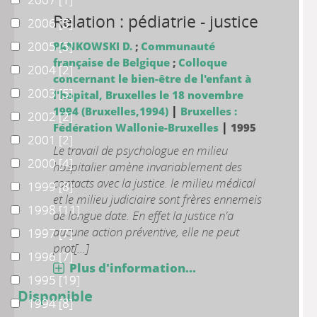
Relation : pédiatrie - justice
2006
2006
[5]
2005
2005
[5]
PANKOWSKI D.
;
Communauté
française de Belgique
;
Colloque
2004
2004
[2]
concernant le bien-être de l'enfant à
2003
2003
[5]
l'hopital, Bruxelles le 18 novembre
|
1994 (Bruxelles,1994)
Bruxelles :
2002
2002
[2]
|
Fédération Wallonie-Bruxelles
1995
2001
2001
[2]
Le travail de psychologue en milieu
2000
2000
[4]
hospitalier amène invariablement des
contacts avec la justice. le milieu médical
1999
1999
[8]
et le milieu judiciaire sont frères ennemeis
1998
1998
[11]
de longue date. En effet la justice n'a
aucune action préventive, elle ne peut
1997
1997
[7]
prot[...]
1996
1996
[7]
Plus d'information...
1995
1995
[19]
Disponible
1994
1994
[8]