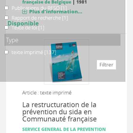
|
française de Belgique
1981
Publications du RESO
Publications du RESO
[1]
Plus d'information...
Rapport de recherche
Rapport de recherche
[1]
Disponible
Texte de loi
Texte de loi
[1]
Type
texte imprimé
texte imprimé
[137]
Article : texte imprimé
La restructuration de la
prévention du sida en
Communauté française
SERVICE GENERAL DE LA PREVENTION