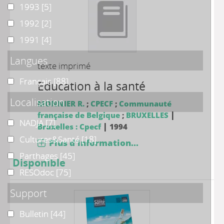
1993
1993
[5]
1992
1992
[2]
1991
1991
[4]
Langues
texte imprimé
Français
Français
[88]
Education à la santé
Localisation
MONNIER R.
;
CPECF
;
Communauté
|
française de Belgique
;
BRUXELLES
NADJA
NADJA
[7]
|
Bruxelles : Cpecf
1994
Cultures&Santé
Cultures&Santé
[18]
Plus d'information...
Parthages
Parthages
[45]
Disponible
RESOdoc
RESOdoc
[75]
Support
Bulletin
Bulletin
[44]