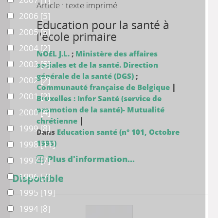
Article : texte imprimé
2006
2006
[5]
Education pour la santé à
2005
2005
[5]
l'école primaire
2004
2004
[2]
NOEL J.L.
;
Ministère des affaires
2003
2003
[5]
sociales et de la santé. Direction
générale de la santé (DGS)
;
2002
2002
[2]
|
Communauté française de Belgique
2001
2001
[2]
Bruxelles : Infor Santé (service de
promotion de la santé)- Mutualité
2000
2000
[4]
|
chrétienne
1999
1999
[8]
Dans
Education santé (n° 101, Octobre
1995)
1998
1998
[11]
Plus d'information...
1997
1997
[7]
1996
1996
[7]
Disponible
1995
1995
[19]
1994
1994
[8]