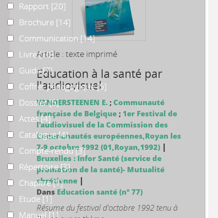
Rapport
Rapport
[20]
Brochure
Brochure
[14]
Communication
Communication
[14]
Article : texte imprimé
Livre
Livre
[10]
Guide
Guide
[7]
Education à la santé par
l'audiovisuel
Coffret pédagogique
Coffret pédagogique
[5]
Dossier
Dossier
[5]
VANDERSTEENEN E.
;
Communauté
française de Belgique
;
1er Festival de
Actes
Actes
[4]
l'audiovisuel de la Commission des
Catalogue
Catalogue
[4]
Communautés européennes,Royan les
|
7-9 octobre 1992 (01,Royan,1992)
Compte-rendu
Compte-rendu
[3]
Bruxelles : Infor Santé (service de
Répertoire
Répertoire
[3]
promotion de la santé)- Mutualité
|
chrétienne
Chapitre
Chapitre
[1]
Dans
Education santé (n° 77)
Etude
Etude
[1]
Résume du festival d'octobre 1992 tenu à
Manuel
Manuel
[1]