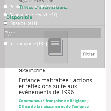
Royan sur ce thème.
Publications du RESO
Publications du RESO
[1]
Plus d'information...
Rapport de recherche
Rapport de recherche
[1]
Disponible
Texte de loi
Texte de loi
[1]
Type
texte imprimé
texte imprimé
[137]
texte imprimé
Enfance maltraitée : actions
et réflexions suite aux
événements de 1996
Communauté française de Belgique
;
Office de la naissance et de l'enfance