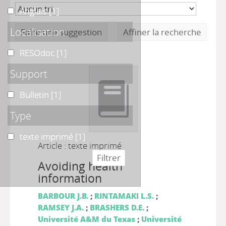
Anglais
Anglais
[1]
Localisation
Faire une suggestion
Affiner la recherche
RESOdoc
RESOdoc
[1]
Support
Bulletin
Bulletin
[1]
Type
texte imprimé
texte imprimé
[1]
Article : texte imprimé
Avoiding health
information
BARBOUR J.B.
;
RINTAMAKI L.S.
;
RAMSEY J.A.
;
BRASHERS D.E.
;
Université A&M du Texas
;
Université