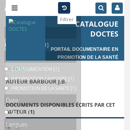
affiner
CATALOGUE
Auteur
DOCTES
BARBOUR J.B.
BARBOUR J.B.
[1]
PORTAIL DOCUMENTAIRE EN
Catégories
PROMOTION DE LA SANTÉ
>> Retour
COMMUNICATION
COMMUNICATION
[1]
INFORMATION SANITAIRE
INFORMATION SANITAIRE
[1]
AUTEUR BARBOUR J.B.
PROMOTION DE LA SANTE
PROMOTION DE LA SANTE
[1]
Date
DOCUMENTS DISPONIBLES ÉCRITS PAR CET
AUTEUR (
1
)
2012
2012
[1]
Langues