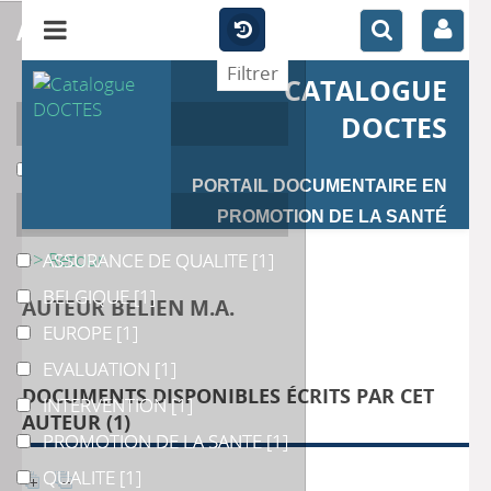
affiner
CATALOGUE
Auteur
DOCTES
Deccache
Deccache
[1]
PORTAIL DOCUMENTAIRE EN
Catégories
PROMOTION DE LA SANTÉ
>> Retour
ASSURANCE DE QUALITE
ASSURANCE DE QUALITE
[1]
BELGIQUE
BELGIQUE
[1]
AUTEUR BELIEN M.A.
EUROPE
EUROPE
[1]
EVALUATION
EVALUATION
[1]
DOCUMENTS DISPONIBLES ÉCRITS PAR CET
INTERVENTION
INTERVENTION
[1]
AUTEUR (
1
)
PROMOTION DE LA SANTE
PROMOTION DE LA SANTE
[1]
QUALITE
QUALITE
[1]