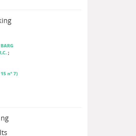
king
;
BARG
.C.
;
15 n° 7)
ing
lts