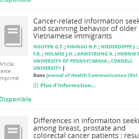
Cancer-related information see
and scanning behavior of older
Vietnamese immigrants
NGUYEN G.T.
;
SHUNGU N.P.
;
NIEDERDEPPE J.
F.K.
;
HOLMES J.H.
;
ARMSTRONG K.
;
HORNIK R
UNIVERSITY OF PENNSYLVANIA
;
CORNELL
Article :
|
UNIVERSITY
texte
Dans
Journal of Health Communication (Vol. 
imprimé
Plus d'information...
Disponible
Differences in informaiton seek
among breast, prostate and
colorectal cancer patients : resu