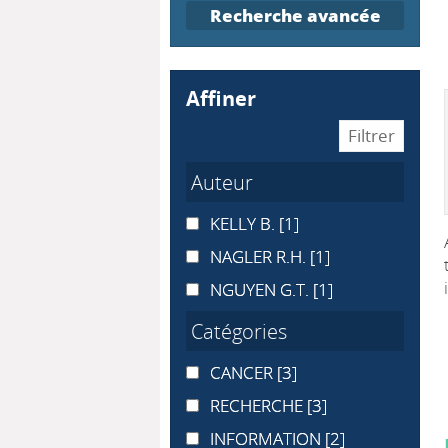
Recherche avancée
affiner
Auteur
KELLY B.
KELLY B.
[1]
NAGLER R.H.
NAGLER R.H.
[1]
NGUYEN G.T.
NGUYEN G.T.
[1]
Catégories
CANCER
CANCER
[3]
RECHERCHE
RECHERCHE
[3]
INFORMATION
INFORMATION
[2]