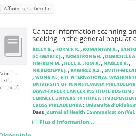
Affiner la recherche
Cancer information scanning a
seeking in the general populati
KELLY B.
;
HORNIK R.
;
ROMANTAN A.
;
SANF
SCHWARTZ J.
;
ARMSTRONG K.
;
DEMICHELE A
FISHBEIN M.
;
HULL S.
;
KIM A.
;
NAGLER R.
;
NIEDERDEPPE J.
;
RAMIREZ A.S.
;
SMITH-MCLAL
Article :
;
WONG N.
;
RTI INTERNATIONAL WASHING
texte
UNIVERSITY OF PENNSYLVANIA PHILADELPH
imprimé
DANA-FARBER CANCER INSTITUTE BOSTON
;
CORNELL UNIVERSITY ITHACA
;
INDEPENDENC
CROSS PHILADELPHIA
;
Université d'Oklaho
Dans
Journal of Health Communication (Vol. 
Plus d'information...
Disponible