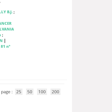
y
LY B.J.
;
ANCER
YLVANIA
s
;
|
ON
 81 n°
 page :
25
50
100
200