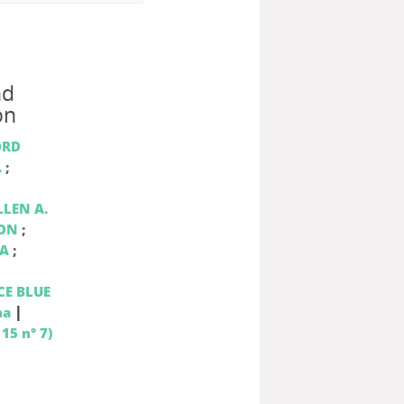
nd
on
ORD
.
;
LEN A.
TON
;
IA
;
E BLUE
|
ma
15 n° 7)