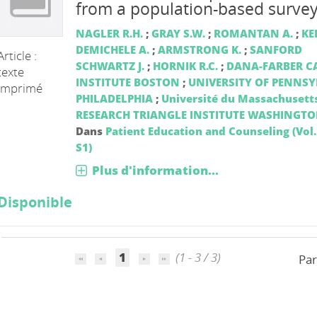
from a population-based surve
NAGLER R.H.
;
GRAY S.W.
;
ROMANTAN A.
;
KEL
DEMICHELE A.
;
ARMSTRONG K.
;
SANFORD
Article :
SCHWARTZ J.
;
HORNIK R.C.
;
DANA-FARBER C
texte
INSTITUTE BOSTON
;
UNIVERSITY OF PENNS
imprimé
PHILADELPHIA
;
Université du Massachusett
RESEARCH TRIANGLE INSTITUTE WASHINGT
Dans
Patient Education and Counseling (Vol.
S1)
Plus d'information...
Disponible
1
(1 - 3 / 3)
Par