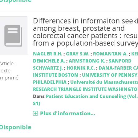
Differences in informaiton seek
among breast, prostate and
colorectal cancer patients : resu
from a population-based surve
NAGLER R.H.
;
GRAY S.W.
;
ROMANTAN A.
;
KEL
DEMICHELE A.
;
ARMSTRONG K.
;
SANFORD
Article :
SCHWARTZ J.
;
HORNIK R.C.
;
DANA-FARBER C
texte
INSTITUTE BOSTON
;
UNIVERSITY OF PENNS
imprimé
PHILADELPHIA
;
Université du Massachusett
RESEARCH TRIANGLE INSTITUTE WASHINGT
Dans
Patient Education and Counseling (Vol.
S1)
Plus d'information...
Disponible