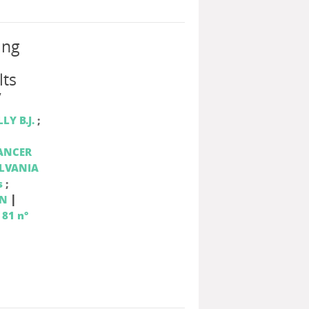
ing
lts
y
LY B.J.
;
ANCER
YLVANIA
s
;
|
ON
 81 n°