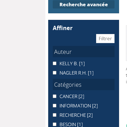
Recherche avancée
affiner
Auteur
KELLY B.
KELLY B.
[1]
NAGLER R.H.
NAGLER R.H.
[1]
Catégories
CANCER
CANCER
[2]
INFORMATION
INFORMATION
[2]
RECHERCHE
RECHERCHE
[2]
BESOIN
BESOIN
[1]