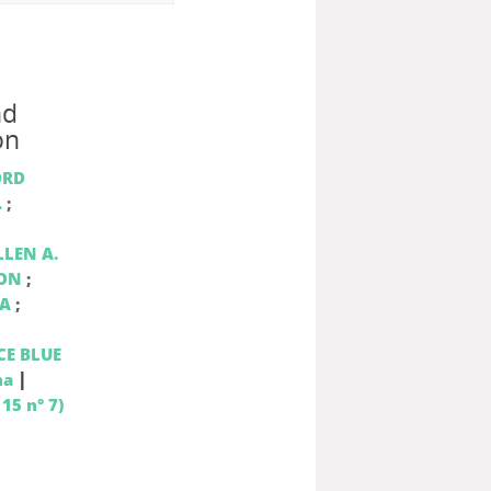
nd
on
ORD
.
;
LEN A.
TON
;
IA
;
E BLUE
|
ma
15 n° 7)