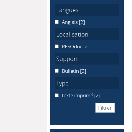
Langues
Anglais
Anglais
[2]
Localisation
RESOdoc
RESOdoc
[2]
Support
Bulletin
Bulletin
[2]
Type
texte imprimé
texte imprimé
[2]