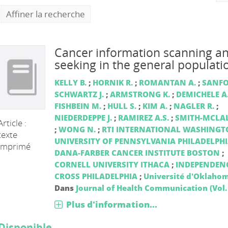
Affiner la recherche
Cancer information scanning a
seeking in the general populati
KELLY B.
;
HORNIK R.
;
ROMANTAN A.
;
SANF
SCHWARTZ J.
;
ARMSTRONG K.
;
DEMICHELE A
FISHBEIN M.
;
HULL S.
;
KIM A.
;
NAGLER R.
;
NIEDERDEPPE J.
;
RAMIREZ A.S.
;
SMITH-MCLAL
Article :
;
WONG N.
;
RTI INTERNATIONAL WASHING
texte
UNIVERSITY OF PENNSYLVANIA PHILADELPH
imprimé
DANA-FARBER CANCER INSTITUTE BOSTON
;
CORNELL UNIVERSITY ITHACA
;
INDEPENDENC
CROSS PHILADELPHIA
;
Université d'Oklaho
Dans
Journal of Health Communication (Vol. 
Plus d'information...
Disponible